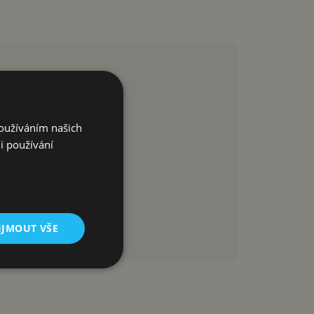
Používáním našich
i používání
IJMOUT VŠE