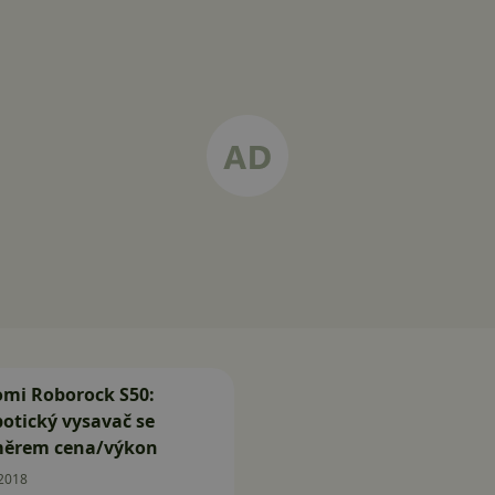
omi Roborock S50:
botický vysavač se
měrem cena/výkon
.2018