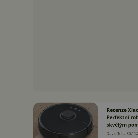
Recenze Xia
Perfektní ro
skvělým po
David Trlica
30.11