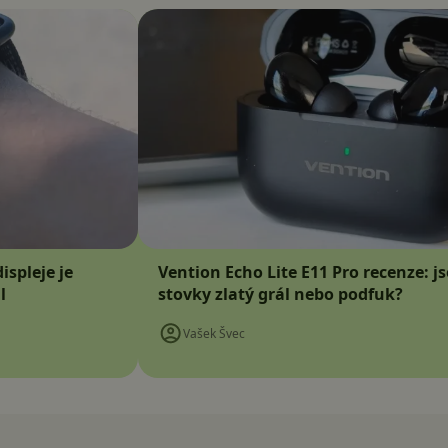
ispleje je
Vention Echo Lite E11 Pro recenze: j
l
stovky zlatý grál nebo podfuk?
Vašek Švec