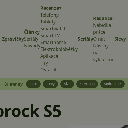
Recenze
Telefony
Redakce
Tablety
Nabídka
Smartwatch
Články
práce
Smart TV
Zprávičky
Seriály
Seriály
O nás
Slevy
Smarthome
Návody
Návrhy
Elektrokoloběžky
na
Aplikace
vylepšení
Hry
Ostatní
Trendy:
Akce
Slevy
Alza
Samsung
Android 17
rock S5