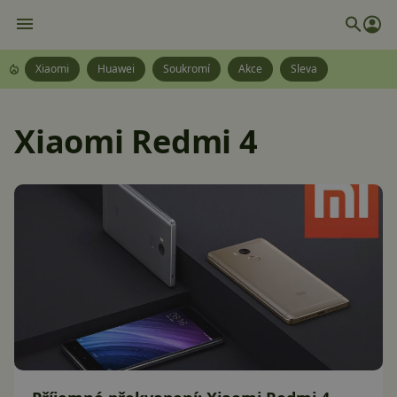
Xiaomi
Huawei
Soukromí
Akce
Sleva
Xiaomi Redmi 4