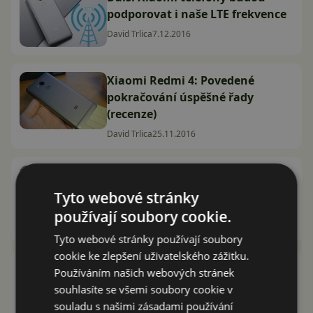
podporovat i naše LTE frekvence
David Trlica
7.12.2016
Xiaomi Redmi 4: Povedené
pokračování úspěšné řady
(recenze)
David Trlica
25.11.2016
Telefon Xiaomi Redmi 4:
Kompaktní rychlík zabalený v
Tyto webové stránky
kovu (video)
používají soubory cookie.
Jan Dolejš
15.11.2016
Tyto webové stránky používají soubory
cookie ke zlepšení uživatelského zážitku.
Xiaomi Redmi 4 oficiálně
Používáním našich webových stránek
představeno. Přijde s českým
souhlasíte se všemi soubory cookie v
LTE?
souladu s našimi zásadami používání