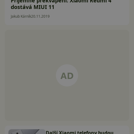
Příjemné překvapení: Xiaomi Redmi 4
dostává MIUI 11
Jakub Kárník
20.11.2019
Další Xiaomi telefony budou