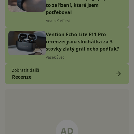
to zařízení, které jsem
potřeboval
Adam Kurfürst
Vention Echo Lite E11 Pro
recenze: jsou sluchátka za 3
stovky zlatý grál nebo podfuk?
Vašek Švec
Zobrazit další
Recenze