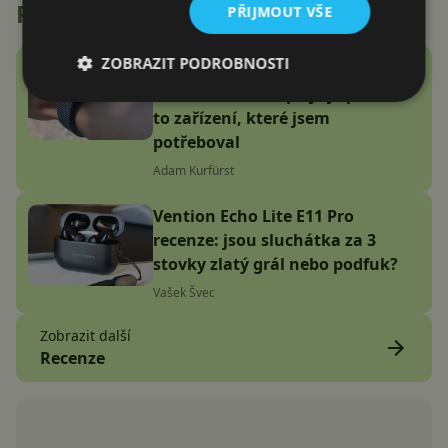
Recenze
PŘIJMOUT VŠE
ZOBRAZIT PODROBNOSTI
Google Fitbit Air recenze:
Náramek bez displeje je přesně
to zařízení, které jsem
potřeboval
Adam Kurfürst
Vention Echo Lite E11 Pro
recenze: jsou sluchátka za 3
stovky zlatý grál nebo podfuk?
Vašek Švec
Zobrazit další
Recenze