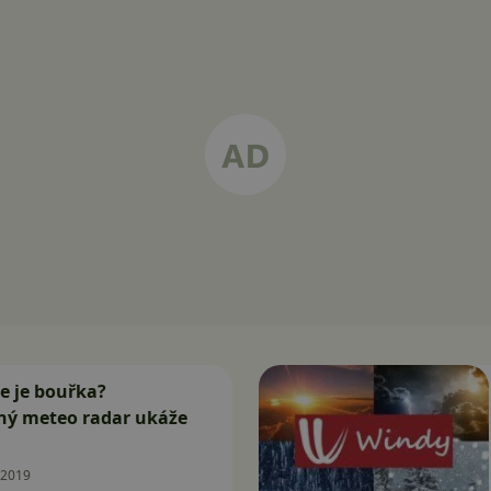
de je bouřka?
aný meteo radar ukáže
.2019