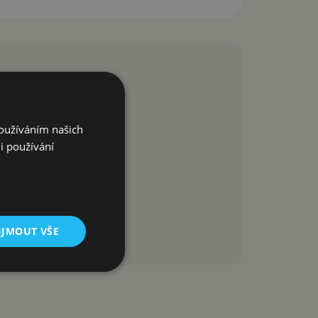
Používáním našich
i používání
IJMOUT VŠE