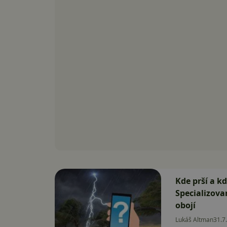
Kde prší a k
Specializov
obojí
Lukáš Altman
31.7