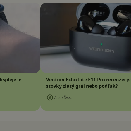
ispleje je
Vention Echo Lite E11 Pro recenze: j
l
stovky zlatý grál nebo podfuk?
Vašek Švec