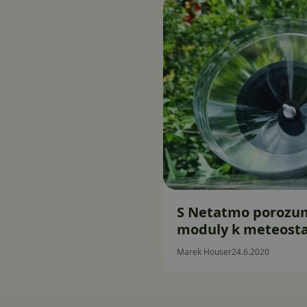
S Netatmo porozumí
moduly k meteosta
Marek Houser
24.6.2020