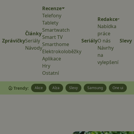
Recenze
Telefony
Redakce
Tablety
Nabídka
Smartwatch
Články
práce
Smart TV
Zprávičky
Seriály
Seriály
O nás
Slevy
Smarthome
Návody
Návrhy
Elektrokoloběžky
na
Aplikace
vylepšení
Hry
Ostatní
Trendy:
Akce
Alza
Slevy
Samsung
One ui