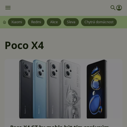
Xiaomi
Redmi
Akce
Sleva
Chytrá domácnost
Poco X4