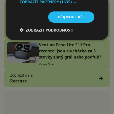
ZOBRAZIT PARTNERY
(1635) →
Google Fitbit Air recenze:
Náramek bez displeje je přesně
PŘIJMOUT VŠE
to zařízení, které jsem
potřeboval
ZOBRAZIT PODROBNOSTI
Adam Kurfürst
Vention Echo Lite E11 Pro
recenze: jsou sluchátka za 3
stovky zlatý grál nebo podfuk?
Vašek Švec
Zobrazit další
Recenze