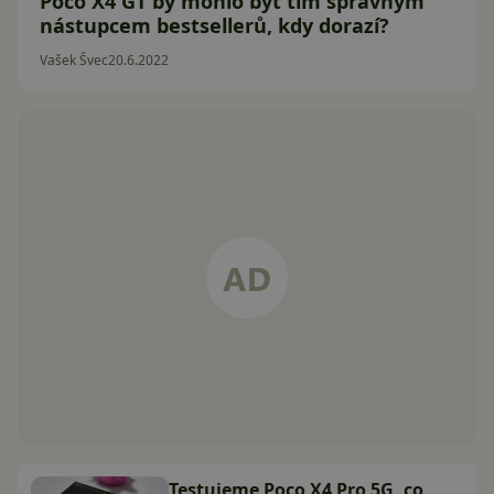
Poco X4 GT by mohlo být tím správným
nástupcem bestsellerů, kdy dorazí?
Vašek Švec
20.6.2022
Testujeme Poco X4 Pro 5G, co