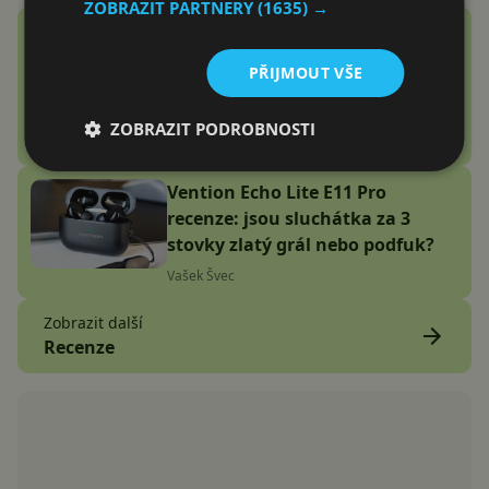
ZOBRAZIT PARTNERY
(1635) →
Google Fitbit Air recenze:
Náramek bez displeje je přesně
PŘIJMOUT VŠE
to zařízení, které jsem
potřeboval
ZOBRAZIT PODROBNOSTI
Adam Kurfürst
Vention Echo Lite E11 Pro
recenze: jsou sluchátka za 3
stovky zlatý grál nebo podfuk?
Vašek Švec
Zobrazit další
Recenze