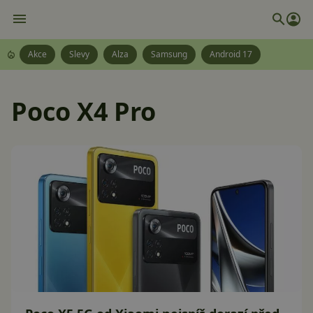
Akce
Slevy
Alza
Samsung
Android 17
Poco X4 Pro