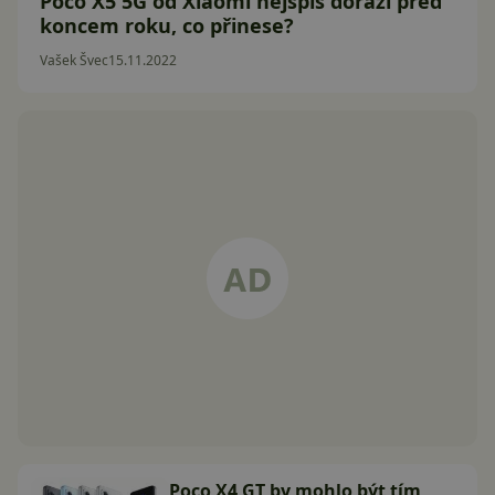
Poco X5 5G od Xiaomi nejspíš dorazí před
koncem roku, co přinese?
Vašek Švec
15.11.2022
Poco X4 GT by mohlo být tím