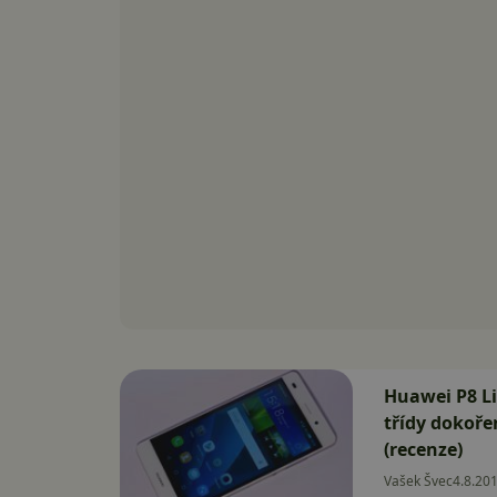
Huawei P8 Li
třídy dokoře
(recenze)
Vašek Švec
4.8.20