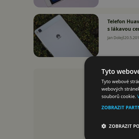
Telefon Huaw
s lákavou ce
Jan Dolejš
20.5.20
Tyto webové
Tyto webové strán
webových stránek
souborů cookie.
ZOBRAZIT PAR
ZOBRAZIT P