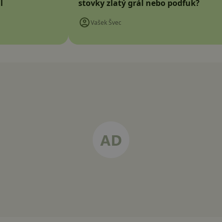
l
stovky zlatý grál nebo podfuk?
Vašek Švec