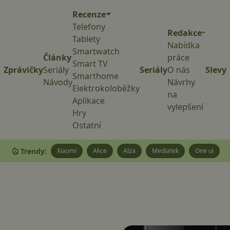
Recenze
Telefony
Redakce
Tablety
Nabídka
Smartwatch
Články
práce
Smart TV
Zprávičky
Seriály
Seriály
O nás
Slevy
Smarthome
Návody
Návrhy
Elektrokoloběžky
na
Aplikace
vylepšení
Hry
Ostatní
Trendy:
Xiaomi
Akce
Alza
Mediatek
One ui