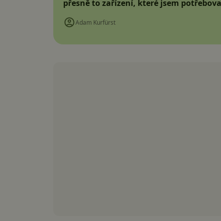
přesně to zařízení, které jsem potřebova
Adam Kurfürst