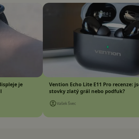
ispleje je
Vention Echo Lite E11 Pro recenze: j
l
stovky zlatý grál nebo podfuk?
Vašek Švec