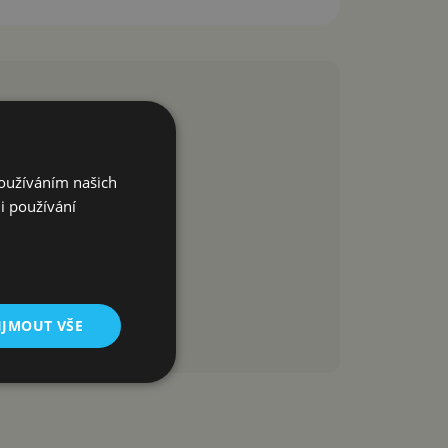
Používáním našich
i používání
IJMOUT VŠE