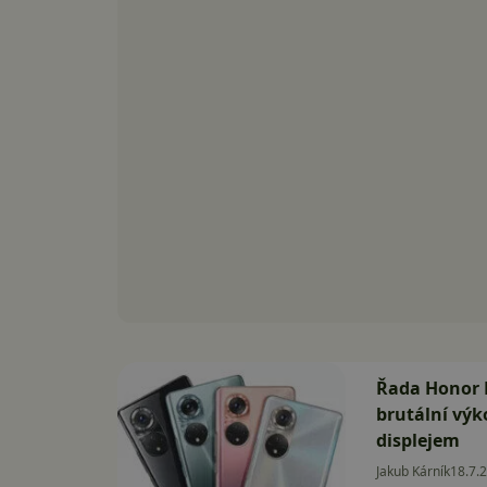
Řada Honor 
brutální výk
displejem
Jakub Kárník
18.7.