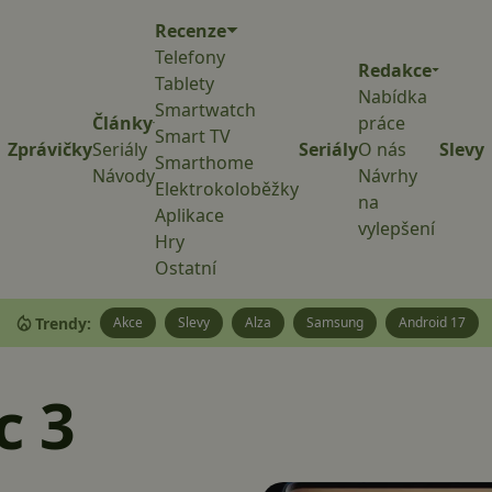
Recenze
Telefony
Redakce
Tablety
Nabídka
Smartwatch
Články
práce
Smart TV
Zprávičky
Seriály
Seriály
O nás
Slevy
Smarthome
Návody
Návrhy
Elektrokoloběžky
na
Aplikace
vylepšení
Hry
Ostatní
Trendy:
Akce
Slevy
Alza
Samsung
Android 17
c 3