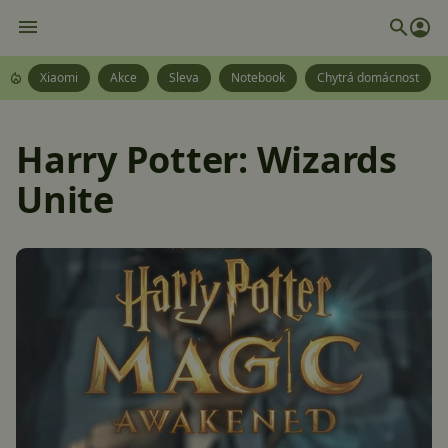
Xiaomi
Akce
Sleva
Notebook
Chytrá domácnost
Harry Potter: Wizards
Unite