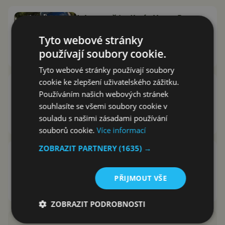
Jak a proč (ne)hrát Harry Potter:
Wizards Unite, poradíme jak na
Tyto webové stránky
energie
používají soubory cookie.
Barbora Koďousková
7.7.2019
Tyto webové stránky používají soubory
cookie ke zlepšení uživatelského zážitku.
Hru Harry Potter Wizards Unite si
Používáním našich webových stránek
nyní můžeme oficiálně zahrát i v
souhlasíte se všemi soubory cookie v
ČR
souladu s našimi zásadami používání
Barbora Koďousková
23.6.2019
souborů cookie.
Více informací
ZOBRAZIT PARTNERY
(1635) →
Harry Potter: Wizards Unite je
nová hra od tvůrců Pokémon GO.
Opět se využívá rozšířená realita
PŘIJMOUT VŠE
David Trlica
12.3.2019
ZOBRAZIT PODROBNOSTI