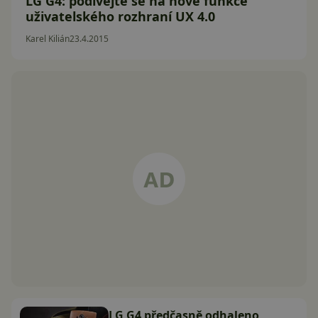
LG G4: podívejte se na nové funkce
uživatelského rozhraní UX 4.0
Karel Kilián
23.4.2015
LG G4 předčasně odhaleno,