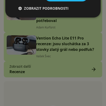
Google Fitbit Air recenze:
ZOBRAZIT PODROBNOSTI
Náramek bez displeje je přesně
to zařízení, které jsem
potřeboval
Adam Kurfürst
Vention Echo Lite E11 Pro
recenze: jsou sluchátka za 3
stovky zlatý grál nebo podfuk?
Vašek Švec
Zobrazit další
Recenze