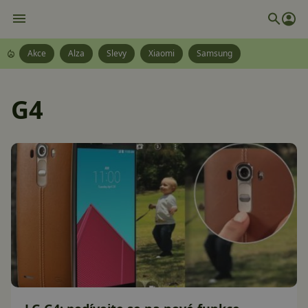
Akce
Alza
Slevy
Xiaomi
Samsung
G4