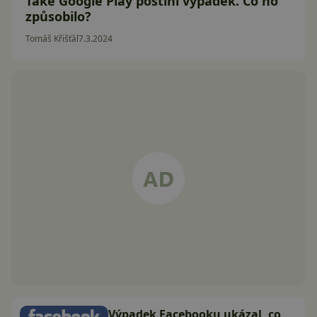
Také Google Play postihl výpadek. Co ho
způsobilo?
Tomáš Křišťál
7.3.2024
Výpadek Facebooku ukázal, co