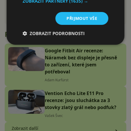
ZOBRAZIT PARTNERY
(1635) →
PŘIJMOUT VŠE
Recenze
ZOBRAZIT PODROBNOSTI
Google Fitbit Air recenze:
Náramek bez displeje je přesně
to zařízení, které jsem
potřeboval
Adam Kurfürst
Vention Echo Lite E11 Pro
recenze: jsou sluchátka za 3
stovky zlatý grál nebo podfuk?
Vašek Švec
Zobrazit další