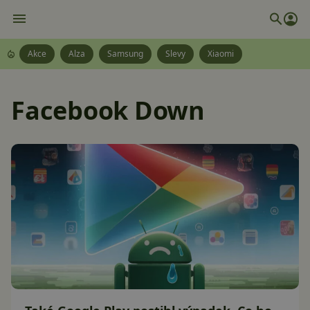
Akce
Alza
Samsung
Slevy
Xiaomi
Facebook Down