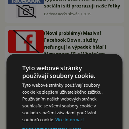
sociální síti prozrazují naše fotky
Barbora Koďousková
6.7.2019
(Nové problémy) Masivní
Facebook Down, služby
nefungují a výpadek hlásí i
Messenger, IG a WhatsApp
Lukáš Altman
3.7.2019
Tyto webové stránky
používají soubory cookie.
Tyto webové stránky používají soubory
cookie ke zlepšení uživatelského zážitku.
Používáním našich webových stránek
souhlasíte se všemi soubory cookie v
souladu s našimi zásadami používání
souborů cookie.
Více informací