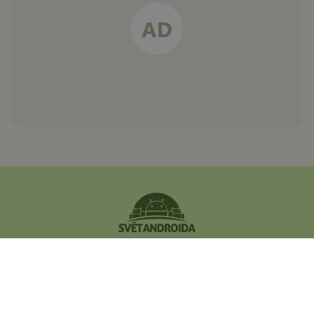
Největší český magazín
zaměřený na operační
systém Android.
Zapojte se do naší komunity