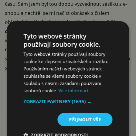
času. Sám jsem byl tou dobou vyzvednout zásilku z e-
shopu a nechtěl se mi načíst obrázek s číslem
objednávky. Na Androidu
aktuálně nelze zvětšit
obrázky v Messengeru
, na
iOS
se pak neukážou
Tyto webové stránky
vůbec. Některým uživatelům nejdou obrázky ani
používají soubory cookie.
nahrávat na zeď, jiní zase hlásí rapidní zpomalení
Tyto webové stránky používají soubory
služeb. Problémy ohlásil i Twitter, ten však podle všeho
cookie ke zlepšení uživatelského zážitku.
sjednal za několik hodin nápravu.
Používáním našich webových stránek
souhlasíte se všemi soubory cookie v
souladu s našimi zásadami používání
souborů cookie.
Více informací
ZOBRAZIT PARTNERY
(1635) →
PŘIJMOUT VŠE
ZOBRAZIT PODROBNOSTI