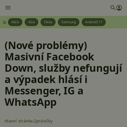
Akce
Alza
Slevy
Samsung
Android 17
(Nové problémy)
Masivní Facebook
Down, služby nefungují
a výpadek hlásí i
Messenger, IG a
WhatsApp
Hlavní stránka
Zprávičky