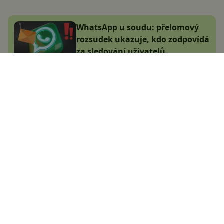
WhatsApp u soudu: přelomový
rozsudek ukazuje, kdo zodpovídá
za sledování uživatelů
Jana Skálová
29.12.2024
Jak smazat Instagram?
Poradíme, jak dočasně nebo
trvale odstranit účet
David Trlica
4.2.2019
Používáte WhatsApp? Pak si
hned zapněte tuhle novou funkci
Jakub Kárník
24.6.2023