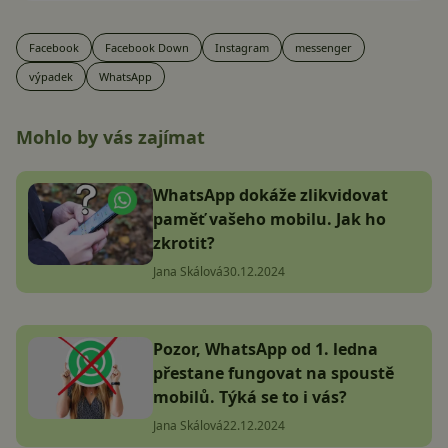
Facebook
Facebook Down
Instagram
messenger
výpadek
WhatsApp
Mohlo by vás zajímat
WhatsApp dokáže zlikvidovat
paměť vašeho mobilu. Jak ho
zkrotit?
Jana Skálová
30.12.2024
Pozor, WhatsApp od 1. ledna
přestane fungovat na spoustě
mobilů. Týká se to i vás?
Jana Skálová
22.12.2024