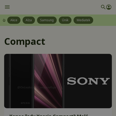
Akce
Alza
Samsung
Únik
Mediatek
Compact