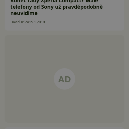
Konec řady Xperia Compact? Malé
telefony od Sony už pravděpodobně
neuvidíme
David Trlica
15.1.2019