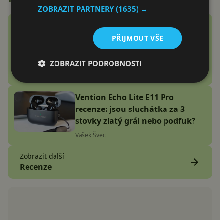
ZOBRAZIT PARTNERY
(1635) →
Google Fitbit Air recenze:
Náramek bez displeje je přesně
PŘIJMOUT VŠE
to zařízení, které jsem
potřeboval
ZOBRAZIT PODROBNOSTI
Adam Kurfürst
Vention Echo Lite E11 Pro
recenze: jsou sluchátka za 3
stovky zlatý grál nebo podfuk?
Vašek Švec
Zobrazit další
Recenze