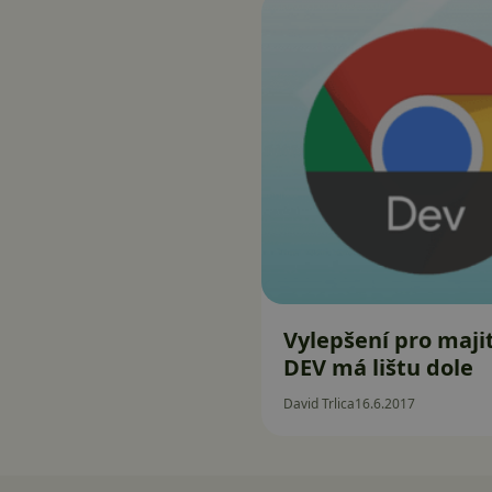
Vylepšení pro maji
DEV má lištu dole
David Trlica
16.6.2017