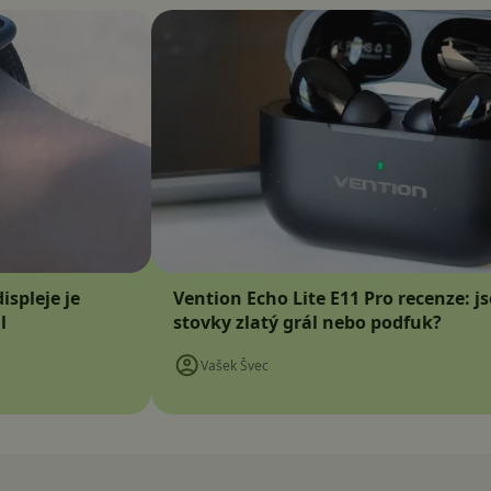
ispleje je
Vention Echo Lite E11 Pro recenze: j
l
stovky zlatý grál nebo podfuk?
Vašek Švec