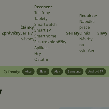
Recenze
Telefony
Redakce
Tablety
Nabídka
Smartwatch
Články
práce
Smart TV
Zprávičky
Seriály
Seriály
O nás
Slevy
Smarthome
Návody
Návrhy
Elektrokoloběžky
na
Aplikace
vylepšení
Hry
Ostatní
Trendy:
Akce
Slevy
Alza
Samsung
Android 17
V