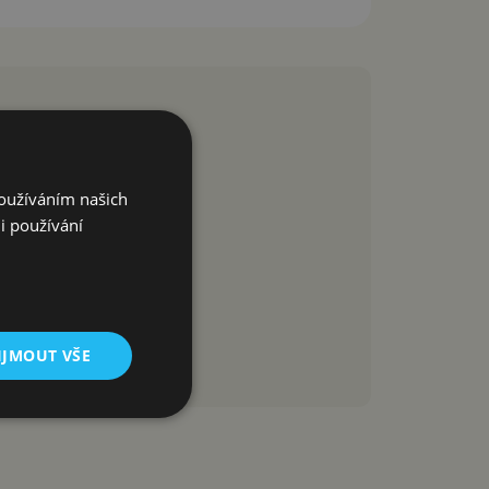
Používáním našich
i používání
IJMOUT VŠE