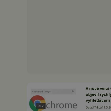
V nové verzi
objevil rych
vyhledávání
David Trlica
11.5.2