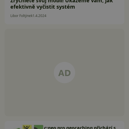
Zrychlete svůj mobil! Ukážeme vám, jak
efektivně vyčistit systém
Libor Foltýnek
1.4.2024
c:geo pro geocaching přichází s