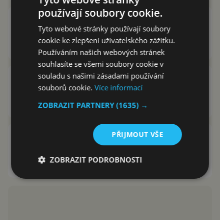
používají soubory cookie.
Švýcarský nůž pro Android: IObit
Tyto webové stránky používají soubory
Advanced Mobile Care
cookie ke zlepšení uživatelského zážitku.
Karel Kilián
10.4.2013
Používáním našich webových stránek
souhlasíte se všemi soubory cookie v
souladu s našimi zásadami používání
Aktualizace c:geo řeší problém s
souborů cookie.
Více informací
přihlášením
Karel Kilián
22.2.2013
ZOBRAZIT PARTNERY
(1635) →
PŘIJMOUT VŠE
c:geo: vyšla další aktualizace
Karel Kilián
14.1.2013
ZOBRAZIT PODROBNOSTI