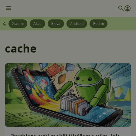
Xiaomi
Akce
Sleva
Android
Redmi
cache