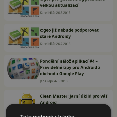
velkou aktualizací
Karel Kilián
26.8.2013
c:geo již nebude podporovat
staré Androidy
Karel Kilián
26.7.2013
Pondělní nálož aplikací #4 –
Pravidelné tipy pro Android z
obchodu Google Play
Jan Olejník
6.5.2013
Clean Master: jarní úklid pro váš
Android
Karel Kilián
24.4.2013
Tyto webové stránky