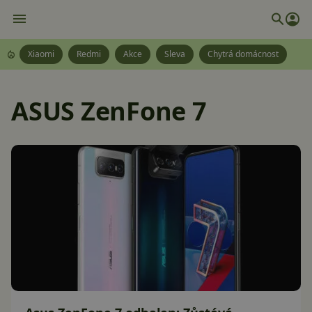
Xiaomi
Redmi
Akce
Sleva
Chytrá domácnost
ASUS ZenFone 7