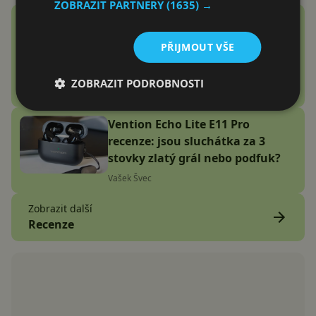
ZOBRAZIT PARTNERY
(1635) →
Google Fitbit Air recenze:
Náramek bez displeje je přesně
PŘIJMOUT VŠE
to zařízení, které jsem
potřeboval
ZOBRAZIT PODROBNOSTI
Adam Kurfürst
Vention Echo Lite E11 Pro
recenze: jsou sluchátka za 3
stovky zlatý grál nebo podfuk?
Vašek Švec
Zobrazit další
Recenze