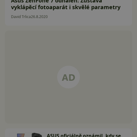
Asus ZenFone 7 odhalen: Zůstává
vyklápěcí fotoaparát i skvělé parametry
David Trlica
26.8.2020
ASUS oficiálně oznámil, kdy se