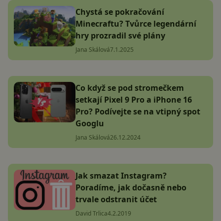
Chystá se pokračování
Minecraftu? Tvůrce legendární
hry prozradil své plány
Jana Skálová
7.1.2025
Co když se pod stromečkem
setkají Pixel 9 Pro a iPhone 16
Pro? Podívejte se na vtipný spot
Googlu
Jana Skálová
26.12.2024
Jak smazat Instagram?
Poradíme, jak dočasně nebo
trvale odstranit účet
David Trlica
4.2.2019