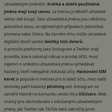
uživatelským jménům.
Krátká a dobře použitelná
jména mají svoji cenou
, za kterou ji někteří uživatelé
velice rádi koupí. Tato uživatelská jména jsou většinou
jednotlivá slova, ve výjimečných případech jednotlivá
písmena nebo číslice. Na černém trhu může ukradené
digitální zboží vynést
desítky tisíc dolarů.
A protože
platformy
jako Instagram a Twitter mají
pravidla
, která zakazují nákup a prodej účtů, musí
zájemci o unikátní uživatelská jména vyhledávat
hackery
, kteří nelegálně získávají účty.
Hackování SIM
karet
je populární metoda pro krádež účtu, mezi další
techniky patří klasický
phishing
atd. Instagram se
zaměřil hlavně na komunitu okolo fóra
OGUsers.
Web
známý pro obchodování s odcizenými uživatelskými
jmény. Jak Twitter tak TikTok také zakročily proti