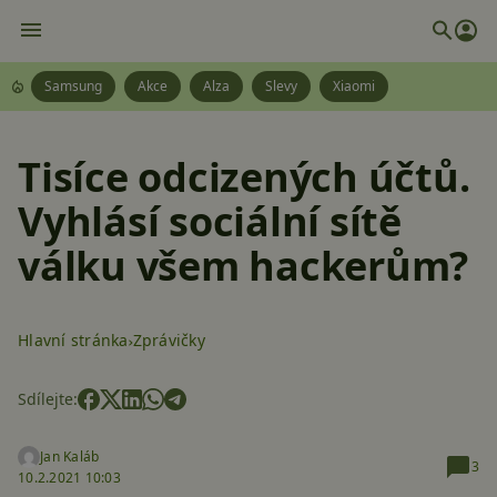
Samsung
Akce
Alza
Slevy
Xiaomi
Tisíce odcizených účtů.
Vyhlásí sociální sítě
válku všem hackerům?
Hlavní stránka
Zprávičky
Sdílejte:
Jan Kaláb
3
10.2.2021 10:03