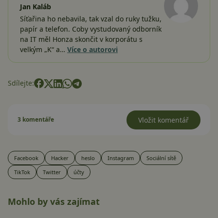
Jan Kaláb
Síťařina ho nebavila, tak vzal do ruky tužku,
papír a telefon. Coby vystudovaný odborník
na IT měl Honza skončit v korporátu s
velkým „K“ a…
Více o autorovi
Sdílejte:
3 komentáře
Vložit komentář
Facebook
Hacker
heslo
Instagram
Sociální sítě
TikTok
Twitter
účty
Mohlo by vás zajímat