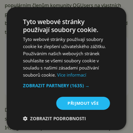
populárním členům komunity OGUsers na vlastních
platformách. Zatím není jasné, jak velká koordinace
Tyto webové stránky
byla mezi sociálními sítěmi. Rozhodně jde o krok vpřed
používají soubory cookie.
tím správným směrem.
Tyto webové stránky používají soubory
cookie ke zlepšení uživatelského zážitku.
Instagram
Používáním našich webových stránek
Instagram
souhlasíte se všemi soubory cookie v
souladu s našimi zásadami používání
souborů cookie.
Více informací
Instalovat (Free)
ZOBRAZIT PARTNERY
(1635) →
Google Play
PŘIJMOUT VŠE
Dnes odstraňujeme stovky účtů, které jsou propojené
ZOBRAZIT PODROBNOSTI
s členy fóra OGUsers.“ Obtěžují a poškozují komunitu
Instagramu a my budeme nadále dělat vše, co je v