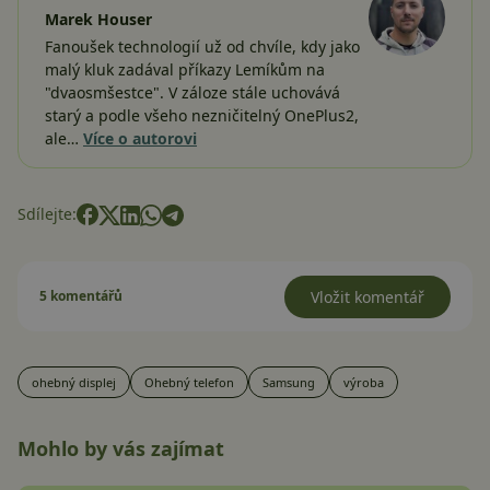
Marek Houser
Fanoušek technologií už od chvíle, kdy jako
malý kluk zadával příkazy Lemíkům na
"dvaosmšestce". V záloze stále uchovává
starý a podle všeho nezničitelný OnePlus2,
ale…
Více o autorovi
Sdílejte:
5 komentářů
Vložit komentář
ohebný displej
Ohebný telefon
Samsung
výroba
Mohlo by vás zajímat