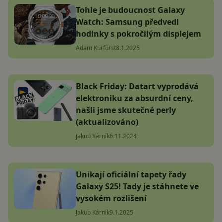
Tohle je budoucnost Galaxy
Watch: Samsung předvedl
hodinky s pokročilým displejem
Adam Kurfürst
8.1.2025
Black Friday: Datart vyprodává
elektroniku za absurdní ceny,
našli jsme skutečné perly
(aktualizováno)
Jakub Kárník
6.11.2024
Unikají oficiální tapety řady
Galaxy S25! Tady je stáhnete ve
vysokém rozlišení
Jakub Kárník
9.1.2025