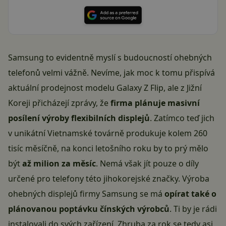
Samsung to evidentně myslí s budoucností ohebných
telefonů velmi vážně. Nevíme, jak moc k tomu přispívá
aktuální prodejnost modelu Galaxy Z Flip, ale z Jižní
Koreji přicházejí zprávy, že
firma plánuje masivní
posílení výroby flexibilních displejů
. Zatímco teď jich
v unikátní Vietnamské továrně produkuje kolem 260
tisíc měsíčně, na konci letošního roku by to prý mělo
být
až milion za měsíc
. Nemá však jít pouze o díly
určené pro telefony této jihokorejské značky. Výroba
ohebných displejů firmy Samsung se má
opírat také o
plánovanou poptávku čínských výrobců
. Ti by je rádi
instalovali do svých zařízení. Zhruba za rok se tedy asi