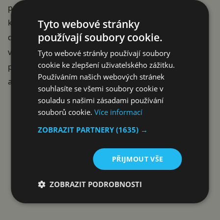
provoz, který byl nedávno
postižen uzavřením
kvůli
Tyto webové stránky
koronaviru. Samotný Samsung by měl letos ohebný
používají soubory cookie.
displej vložit hlavně do
nástupce prvního Foldu
. Jsme
velice zvědaví, jak velký podíl bude tento telefon (a
Tyto webové stránky používají soubory
cookie ke zlepšení uživatelského zážitku.
případně jeho další flexibilní Samsung sourozenci) na
Používáním našich webových stránek
avizované vyšší produkci displejů mít.
souhlasíte se všemi soubory cookie v
Reklama
souladu s našimi zásadami používání
souborů cookie.
Více informací
ZOBRAZIT PARTNERY
(1635) →
PŘIJMOUT VŠE
ZOBRAZIT PODROBNOSTI