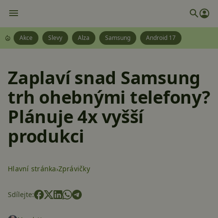
Akce
Slevy
Alza
Samsung
Android 17
Zaplaví snad Samsung
trh ohebnými telefony?
Plánuje 4x vyšší
produkci
Hlavní stránka
Zprávičky
Sdílejte: