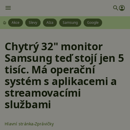
Akce
Slevy
Alza
Samsung
Google
Chytrý 32" monitor
Samsung teď stojí jen 5
tisíc. Má operační
systém s aplikacemi a
streamovacími
službami
Hlavní stránka
Zprávičky