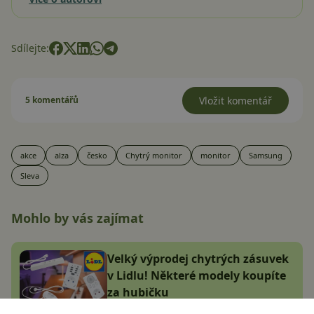
Sdílejte:
5 komentářů
Vložit komentář
akce
alza
česko
Chytrý monitor
monitor
Samsung
Sleva
Mohlo by vás zajímat
Velký výprodej chytrých zásuvek
v Lidlu! Některé modely koupíte
za hubičku
Jana Skálová
8.1.2025