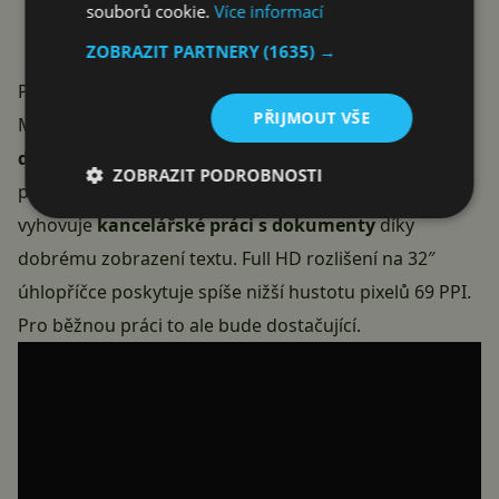
souborů cookie.
Více informací
ZOBRAZIT PARTNERY
(1635) →
Pro koho je Smart Monitor M50D vhodný
PŘIJMOUT VŠE
Monitor se hodí především pro
uživatele pracující z
domova
, kteří ocení možnost rychlého přepnutí mezi
ZOBRAZIT PODROBNOSTI
prací a zábavou. VA panel s kontrastem 3000:1
vyhovuje
kancelářské práci s dokumenty
díky
dobrému zobrazení textu. Full HD rozlišení na 32″
úhlopříčce poskytuje spíše nižší hustotu pixelů 69 PPI.
Pro běžnou práci to ale bude dostačující.