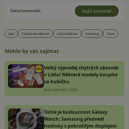
Žádné komentáře
Vložit komentář
alza
Chytrá domácnost
chytrá lednice
Samsung
Sleva
Mohlo by vás zajímat
Velký výprodej chytrých zásuvek
v Lidlu! Některé modely koupíte
za hubičku
Jana Skálová
8.1.2025
Tohle je budoucnost Galaxy
Watch: Samsung předvedl
hodinky s pokročilým displejem