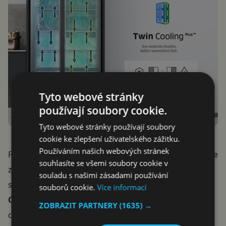
Tyto webové stránky
používají soubory cookie.
Tyto webové stránky používají soubory
cookie ke zlepšení uživatelského zážitku.
Používáním našich webových stránek
Funkce
Power Cool
a
Power Freeze
vám umožní rychle
souhlasíte se všemi soubory cookie v
zchladit nápoje nebo zmrazit potraviny pouhým
souladu s našimi zásadami používání
stisknutím tlačítka. S volitelnou funkcí
Smart
souborů cookie.
Více informací
Conversion
můžete dokonce proměnit mrazák na
ZOBRAZIT PARTNERY
(1635) →
chladničku, když potřebujete více místa pro čerstvé