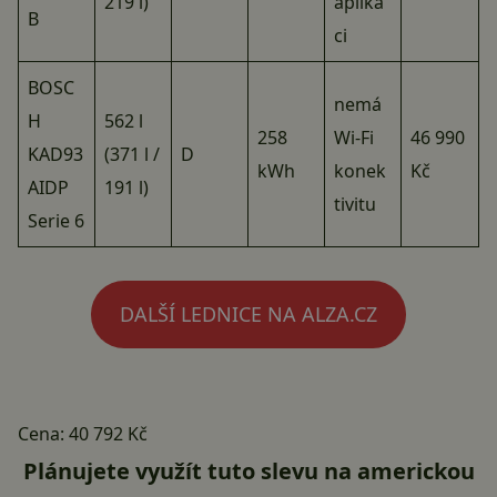
219 l)
aplika
B
ci
BOSC
nemá
H
562 l
258
Wi-Fi
46 990
KAD93
(371 l /
D
kWh
konek
Kč
AIDP
191 l)
tivitu
Serie 6
DALŠÍ LEDNICE NA ALZA.CZ
Cena:
40 792 Kč
Plánujete využít tuto slevu na americkou