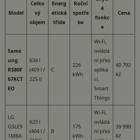
Celko
Energ
Roční
é
Model
vý
etická
spotře
Cena
funkc
objem
třída
ba
e
Wi-Fi,
Sams
ovládá
ung
634 l
ní přes
226
40 792
RS80F
(409 l /
C
aplika
kWh
Kč
67KCT
225 l)
ci,
EO
Smart
Things
Wi-Fi,
LG
623 l
ovládá
GSLE9
175
39 990
(404 l /
B
ní přes
1MBA
kWh
Kč