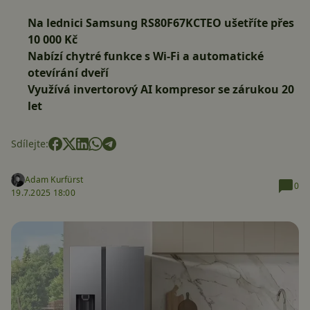
Na lednici Samsung RS80F67KCTEO ušetříte přes
10 000 Kč
Nabízí chytré funkce s Wi-Fi a automatické
otevírání dveří
Využívá invertorový AI kompresor se zárukou 20
let
Sdílejte:
Adam Kurfürst
0
19.7.2025 18:00