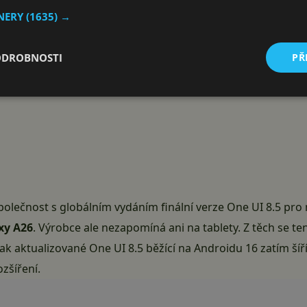
TNERY
(1635) →
ODROBNOSTI
PŘ
polečnost s globálním vydáním finální verze One UI 8.5 pr
xy A26
. Výrobce ale nezapomíná ani na tablety. Z těch se t
ak aktualizované One UI 8.5 běžící na Androidu 16 zatím šíř
zšíření.