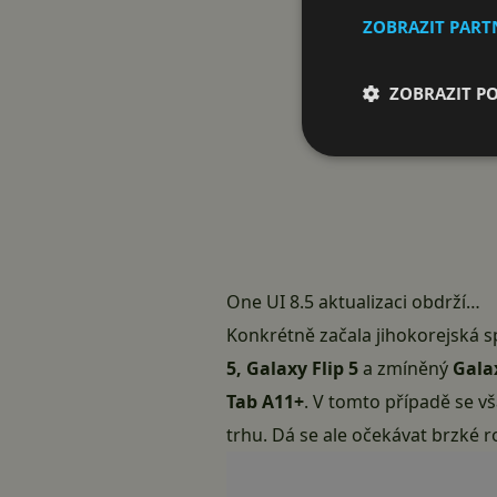
ZOBRAZIT PAR
ZOBRAZIT P
One UI 8.5 aktualizaci obdrží…
Konkrétně začala jihokorejská s
5, Galaxy Flip 5
a zmíněný
Gala
Tab A11+
. V tomto případě se vš
trhu. Dá se ale očekávat brzké ro