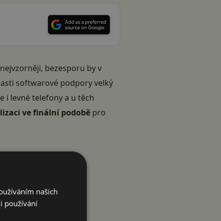
nejvzorněji, bezesporu by v
lasti softwarové podpory velký
e i levné telefony a u těch
izaci ve finální podobě
pro
Používáním našich
i používání