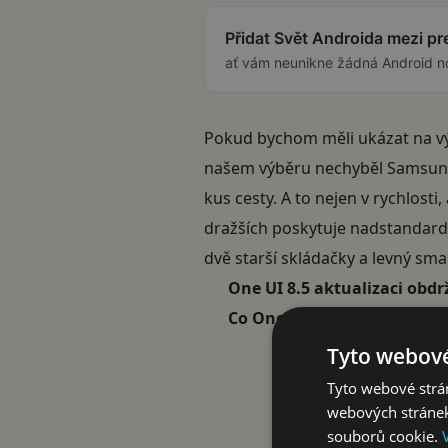
Přidat Svět Androida mezi p
ať vám neunikne žádná Android n
Pokud bychom měli ukázat na výr
našem výběru nechyběl Samsung. 
kus cesty. A to nejen v rychlosti
dražších poskytuje nadstandard
dvě starší skládačky a levný sma
One UI 8.5 aktualizaci obdr
Co One UI 8.5 přinese?
Tyto webové
Tyto webové strán
webových stránek
souborů cookie.