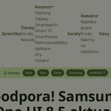
Recenze
Telefony
Redakce
Tablety
Nabídka
Smartwatch
Články
práce
Smart TV
Zprávičky
Seriály
Seriály
O nás
Slevy
Smarthome
Návody
Návrhy
Elektrokoloběžky
na
Aplikace
vylepšení
Hry
Ostatní
Trendy:
Akce
Alza
Slevy
Samsung
Android 17
podpora! Samsu