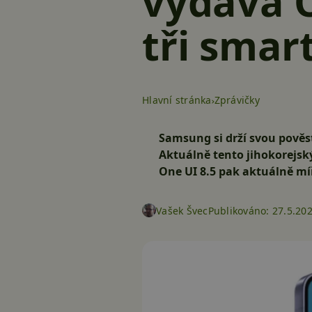
vydává O
tři smar
Hlavní stránka
Zprávičky
Samsung si drží svou pověs
Aktuálně tento jihokorejský
One UI 8.5 pak aktuálně míř
Vašek Švec
Publikováno:
27.5.20