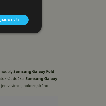
IJMOUT VŠE
o modely
Samsung Galaxy Fold
entokrát dočkal
Samsung Galaxy
í jen v rámci jihokorejského