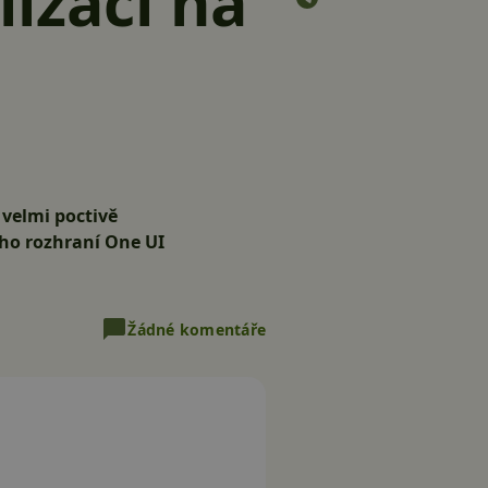
izaci na
 velmi poctivě
ého rozhraní One UI
Žádné komentáře