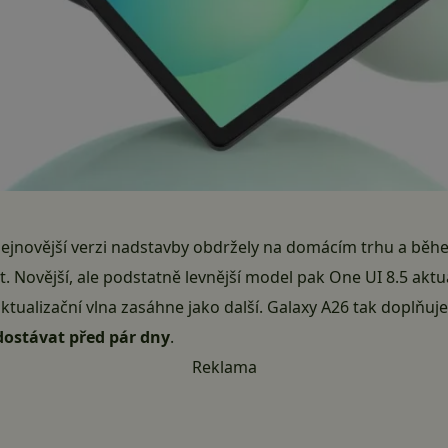
nejnovější verzi nadstavby obdržely na domácím trhu a bě
vět. Novější, ale podstatně levnější model pak One UI 8.5 akt
 aktualizační vlna zasáhne jako další. Galaxy A26 tak doplňu
 dostávat před pár dny
.
Reklama