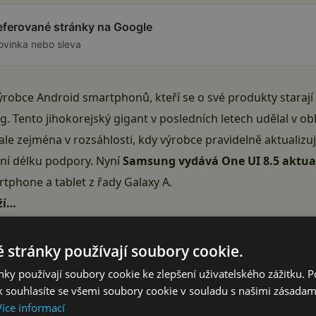
referované stránky na Google
ovinka nebo sleva
obce Android smartphonů, kteří se o své produkty starají 
Tento jihokorejský gigant v posledních letech udělal v ob
, ale zejména v rozsáhlosti, kdy výrobce pravidelně aktualizuj
ní délku podpory. Nyní
Samsung vydává One UI 8.5 aktual
rtphone a tablet z řady Galaxy A.
ží…
 stránky používají soubory cookie.
Reklama
ky používají soubory cookie ke zlepšení uživatelského zážitku. 
 souhlasíte se všemi soubory cookie v souladu s našimi zásadam
Více informací