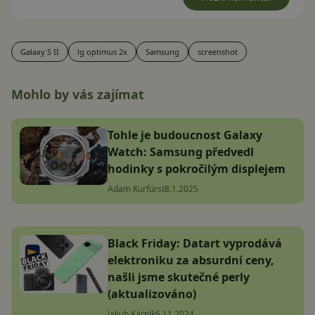
Galaxy S II
lg optimus 2x
Samsung
screenshot
Mohlo by vás zajímat
Tohle je budoucnost Galaxy
Watch: Samsung předvedl
hodinky s pokročilým displejem
Adam Kurfürst
8.1.2025
Black Friday: Datart vyprodává
elektroniku za absurdní ceny,
našli jsme skutečné perly
(aktualizováno)
Jakub Kárník
6.11.2024