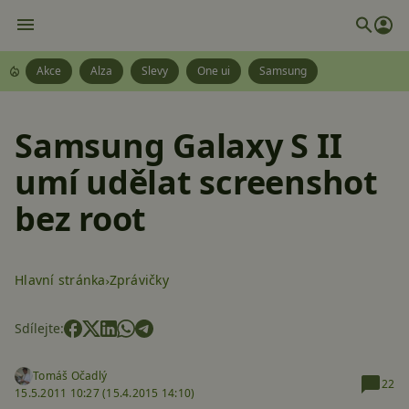
Akce
Alza
Slevy
One ui
Samsung
Samsung Galaxy S II
umí udělat screenshot
bez root
Hlavní stránka
Zprávičky
Sdílejte:
Tomáš Očadlý
22
15.5.2011 10:27 (
15.4.2015 14:10)