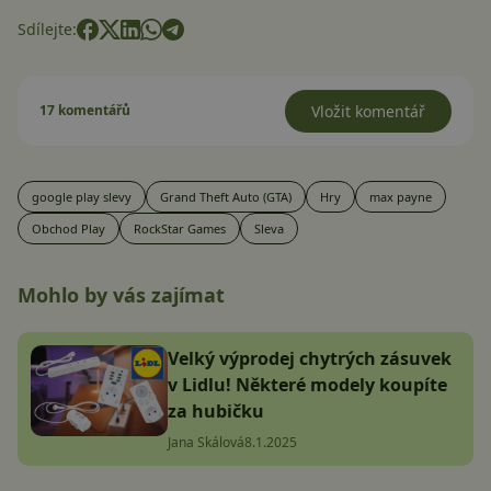
Sdílejte:
17 komentářů
Vložit komentář
google play slevy
Grand Theft Auto (GTA)
Hry
max payne
Obchod Play
RockStar Games
Sleva
Mohlo by vás zajímat
Velký výprodej chytrých zásuvek
v Lidlu! Některé modely koupíte
za hubičku
Jana Skálová
8.1.2025