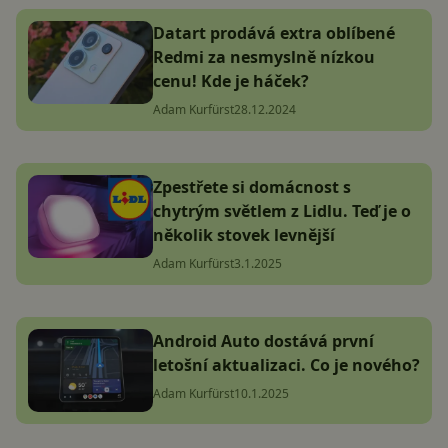
Datart prodává extra oblíbené
Redmi za nesmyslně nízkou
cenu! Kde je háček?
Adam Kurfürst
28.12.2024
Zpestřete si domácnost s
chytrým světlem z Lidlu. Teď je o
několik stovek levnější
Adam Kurfürst
3.1.2025
Android Auto dostává první
letošní aktualizaci. Co je nového?
Adam Kurfürst
10.1.2025