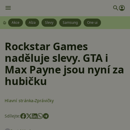
Akce
Alza
Slevy
Samsung
One ui
Rockstar Games
naděluje slevy. GTA i
Max Payne jsou nyní za
hubičku
Hlavní stránka
Zprávičky
Sdílejte: