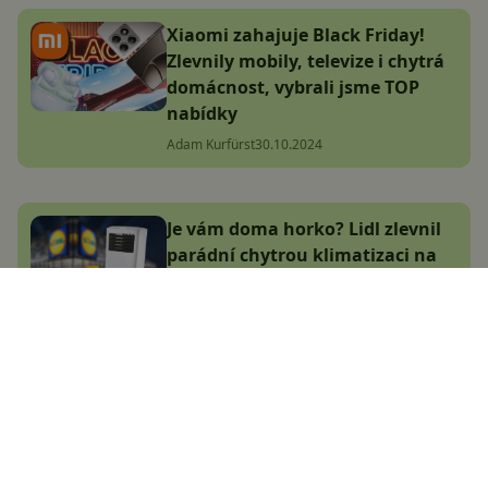
Xiaomi zahajuje Black Friday!
Zlevnily mobily, televize i chytrá
domácnost, vybrali jsme TOP
nabídky
Adam Kurfürst
30.10.2024
Je vám doma horko? Lidl zlevnil
parádní chytrou klimatizaci na
minimum, můžete ji ovládat
mobilem
Jakub Kárník
10.7.2024