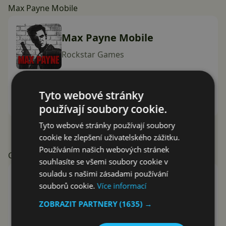
Max Payne Mobile
Max Payne Mobile
Rockstar Games
Instalovat (€3.49)
Tyto webové stránky
Google Play
používají soubory cookie.
Tyto webové stránky používají soubory
cookie ke zlepšení uživatelského zážitku.
Používáním našich webových stránek
GTA: Chinatown Wars
souhlasíte se všemi soubory cookie v
souladu s našimi zásadami používání
GTA: Chinatown Wars
souborů cookie.
Více informací
Rockstar Games
ZOBRAZIT PARTNERY
(1635) →