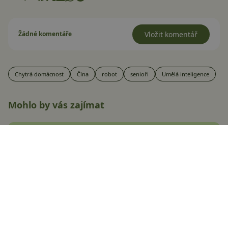
Žádné komentáře
Vložit komentář
Chytrá domácnost
Čína
robot
senioři
Umělá inteligence
Mohlo by vás zajímat
Velký výprodej chytrých zásuvek
v Lidlu! Některé modely koupíte
za hubičku
Jana Skálová
8.1.2025
Android Auto dostane
schopnějšího asistenta! Takto