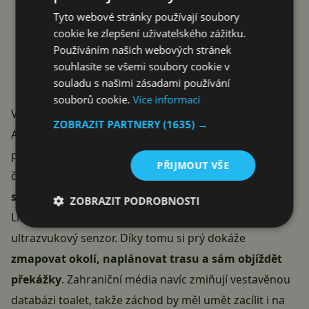
Tyto webové stránky používají soubory
cookie ke zlepšení uživatelského zážitku.
Používáním našich webových stránek
souhlasíte se všemi soubory cookie v
souladu s našimi zásadami používání
souborů cookie.
Více informací
Využívá senzory a umělou inteligenci
ZOBRAZIT PARTNERY
(1635) →
Aby stroj dokázal bezpečně projet bytem, spoléhá na
podobnou techniku jako robotické vysavače. Podle
PŘIJMOUT VŠE
čínského serveru
ITHome
má Xiaoban
vlastní AI čip a
soustavu senzorů
– pět laserových snímačů, jeden
ZOBRAZIT PODROBNOSTI
LiDAR, osm čidel proti pádu ze schodů a jeden
ultrazvukový senzor. Díky tomu si prý dokáže
zmapovat okolí, naplánovat trasu a sám objíždět
překážky
. Zahraniční média navíc zmiňují vestavěnou
databázi toalet, takže záchod by měl umět zacílit i na