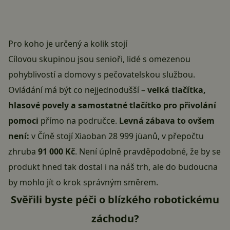
Pro koho je určený a kolik stojí
Cílovou skupinou jsou senioři, lidé s omezenou
pohyblivostí a domovy s pečovatelskou službou.
Ovládání má být co nejjednodušší –
velká tlačítka,
hlasové povely a samostatné tlačítko pro přivolání
pomoci
přímo na područce.
Levná zábava to ovšem
není:
v Číně stojí Xiaoban 28 999 jüanů, v přepočtu
zhruba
91 000 Kč
. Není úplně pravděpodobné, že by se
produkt hned tak dostal i na náš trh, ale do budoucna
by mohlo jít o krok správným směrem.
Svěřili byste péči o blízkého robotickému
záchodu?