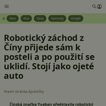
Akce
Alza
Slevy
Samsung
Google
Robotický záchod z
Číny přijede sám k
posteli a po použití se
uklidí. Stojí jako ojeté
auto
Hlavní stránka
Zprávičky
Čínská značka Yueban představila robotický