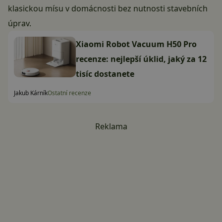
klasickou mísu v domácnosti bez nutnosti stavebních
úprav.
Xiaomi Robot Vacuum H50 Pro
recenze: nejlepší úklid, jaký za 12
tisíc dostanete
Jakub Kárník
Ostatní recenze
Reklama