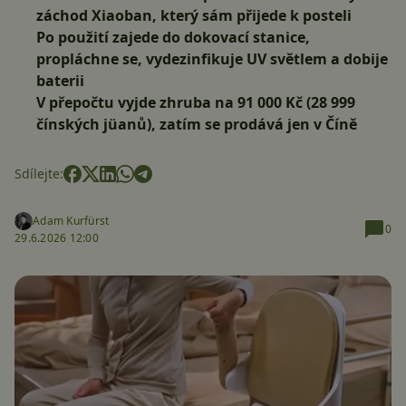
záchod Xiaoban, který sám přijede k posteli
Po použití zajede do dokovací stanice,
propláchne se, vydezinfikuje UV světlem a dobije
baterii
V přepočtu vyjde zhruba na 91 000 Kč (28 999
čínských jüanů), zatím se prodává jen v Číně
Sdílejte:
Adam Kurfürst
0
29.6.2026 12:00