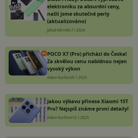
elektroniku za absurdní ceny,
našli jsme skutečné perly
(aktualizováno)
Jakub Kárník
6.11.2024
POCO X7 (Pro) přichází do Česka!
Za skvělou cenu nabídnou nejen
vysoký výkon
Adam Kurfürst
9.1.2025
Jakou výbavu přinese Xiaomi 15T
Pro? Nejspíš známe první detaily!
Adam Kurfürst
10.1.2025