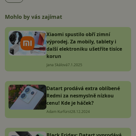
Mohlo by vás zajímat
Xiaomi spustilo obří zimní
výprodej. Za mobily, tablety i
další elektroniku ušetříte tisíce
korun
Jana Skálová
7.1.2025
Datart prodává extra oblíbené
Redmi za nesmyslně nízkou
cenu! Kde je háček?
Adam Kurfürst
28.12.2024
Black Friday: Datart vyprodává