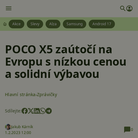
Akce
Slevy
Alza
Samsung
Android 17
POCO X5 zaútočí na
Evropu s nízkou cenou
a solidní výbavou
Hlavní stránka
Zprávičky
Sdílejte:
Jakub Kárník
0
1.2.2023 12:00