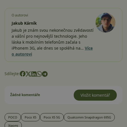
O autorovi
Jakub Kárník
Jakub je znám svou nekonečnou zvědavostí
a vášní pro nejnovější technologie. Jeho
láska k mobilním telefonům začala s
iPhonem 3G, ale dnes se spoléhá na…
Více
o autorovi
Sdílejte:
Žádné komentáře
Vložit komentář
POCO
Poco X5
Poco X5 5G
Qualcomm Snapdragon 695G
Xiaomi