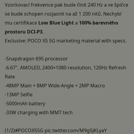
Vzorkovací frekvence pak bude činit 240 Hz a ve špičce
se bude schopen rozjasnit na až 1 200 nitů. Nechybí
mu certifikace
Low Blue Light
a
100% barevného
prostoru DCI-P3
.
Exclusive: POCO X5 5G marketing material with specs.
-Snapdragon 695 processor
-6.67", AMOLED, 2400×1080 resolution, 120Hz Refresh
Rate
-48MP Main + 8MP Wide-Angle + 2MP Macro
-13MP Selfie
-5000mAh battery
-33W charging with MMT tech
(1/2)
#POCOX55G
pic.twitter.com/M9g5jKLyaY