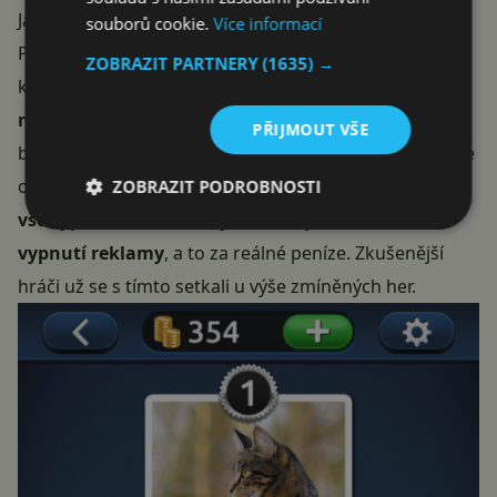
Jak se PicWords 2 hraje?
souborů cookie.
Více informací
Pokud jste někdy hráli první díl
PicWords
anebo
ZOBRAZIT PARTNERY
(1635) →
konkurenční
PixWords
či
Slovo Piknik
, tak
zde vás
nečeká žádné překvapení
. A to jak v pozitivním, tak i
PŘIJMOUT VŠE
bohužel negativním smyslu. I začátečník se bude lehce
orientovat,
musí si ale dávat pozor na
ZOBRAZIT PODROBNOSTI
všudypřítomné nabídky k zakoupení mincí či
vypnutí reklamy
, a to za reálné peníze. Zkušenější
hráči už se s tímto setkali u výše zmíněných her.