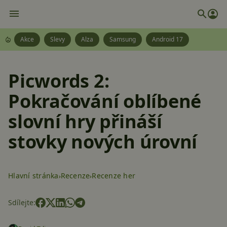
Akce
Slevy
Alza
Samsung
Android 17
Picwords 2:
Pokračování oblíbené
slovní hry přináší
stovky nových úrovní
Hlavní stránka
Recenze
Recenze her
Sdílejte: