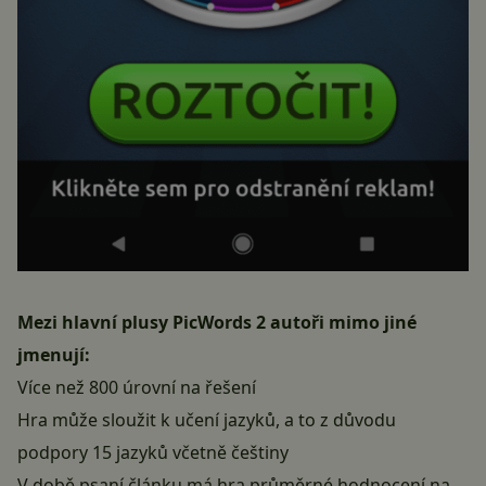
Mezi hlavní plusy PicWords 2 autoři mimo jiné
jmenují:
Více než 800 úrovní na řešení
Hra může sloužit k učení jazyků, a to z důvodu
podpory 15 jazyků včetně češtiny
V době psaní článku má hra průměrné hodnocení na