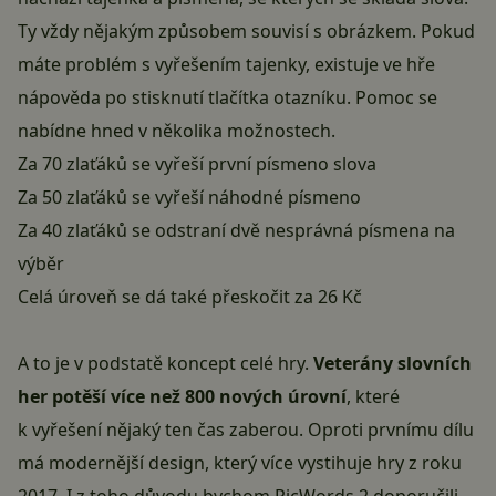
Ty vždy nějakým způsobem souvisí s obrázkem. Pokud
máte problém s vyřešením tajenky, existuje ve hře
nápověda po stisknutí tlačítka otazníku. Pomoc se
nabídne hned v několika možnostech.
Za 70 zlaťáků se vyřeší první písmeno slova
Za 50 zlaťáků se vyřeší náhodné písmeno
Za 40 zlaťáků se odstraní dvě nesprávná písmena na
výběr
Celá úroveň se dá také přeskočit za 26 Kč
A to je v podstatě koncept celé hry.
Veterány slovních
her potěší více než 800 nových úrovní
, které
k vyřešení nějaký ten čas zaberou. Oproti prvnímu dílu
má modernější design, který více vystihuje hry z roku