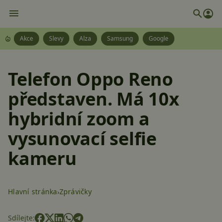
Akce
Slevy
Alza
Samsung
Google
Telefon Oppo Reno
představen. Má 10x
hybridní zoom a
vysunovací selfie
kameru
Hlavní stránka
Zprávičky
Sdílejte: