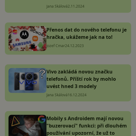
Jana Skálová
2.11.2024
Přenos dat do nového telefonu je
hračka, ukážeme jak na to!
Jozef Cmar
24.12.2023
Vivo zakládá novou značku
telefonů. Příští rok by mohlo
uvést hned 3 modely
Jana Skálová
16.12.2024
Mobily s Androidem mají novou
"buzerovací" funkci: při dlouhém
používání upozorní, že už to