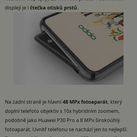
displeji je i
čtečka otisků prstů
.
Na zadní straně je hlavní
48 MPx fotoaparát
, který
doplní telefoto objektiv s 10x hybridním zoomem,
podobně jako
Huawei P30 Pro
a 8 MPx širokoúhlý
fotoaparát. Uvnitř telefonu se nachází jen to nejlepší.