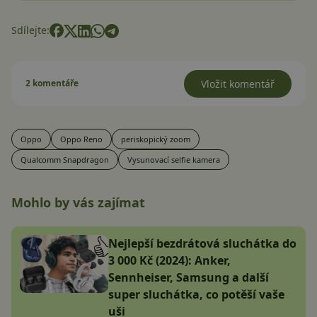
Sdílejte:
2 komentáře
Vložit komentář
Oppo
Oppo Reno
periskopický zoom
Qualcomm Snapdragon
Vysunovací selfie kamera
Mohlo by vás zajímat
Nejlepší bezdrátová sluchátka do
3 000 Kč (2024): Anker,
Sennheiser, Samsung a další
super sluchátka, co potěší vaše
uši