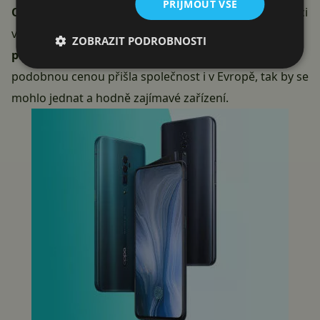
PŘIJMOUT VŠE
Oppo
telefon představit i v Evropě
. Konkrétně na akci
v Curychu. Cena v Číně začíná na částce 3 999 CNY,
v
ZOBRAZIT PODROBNOSTI
přepočtu s DPH tak cca 16 300 Kč
. Pokud by s
podobnou cenou přišla společnost i v Evropě, tak by se
mohlo jednat a hodně zajímavé zařízení.