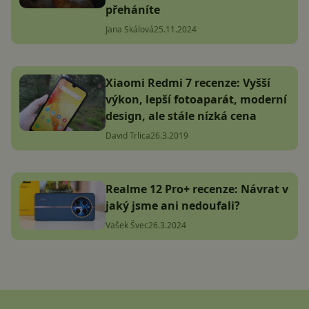
přeháníte
Jana Skálová
25.11.2024
Xiaomi Redmi 7 recenze: Vyšší
výkon, lepší fotoaparát, moderní
design, ale stále nízká cena
David Trlica
26.3.2019
Realme 12 Pro+ recenze: Návrat v
jaký jsme ani nedoufali?
Vašek Švec
26.3.2024