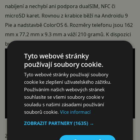
nabíjení a nechybí ani podpora
dualSIM
,
NFC
či
microSD
karet. Rovnou z krabice běží na
Androidu 9
Pie
a nadstavbě ColorOS 6. Rozměry telefonu jsou 162
mm x 77.2 mm x 9.3 mm a váží 210 gramů. K dispozici
bude v černé, modré, růžové a fialové barvě.
Tyto webové stránky
používají soubory cookie.
Tyto webové stránky používají soubory
cookie ke zlepšení uživatelského zážitku.
Používáním našich webových stránek
souhlasíte se všemi soubory cookie v
souladu s našimi zásadami používání
souborů cookie.
Více informací
ZOBRAZIT PARTNERY
(1635) →
Zajímavé je to, že na konci měsíce by se
měl tento