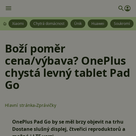
Xiaomi
Chytrá domácnost
Únik
Huawei
Soukromí
Boží poměr
cena/výbava? OnePlus
chystá levný tablet Pad
Go
Hlavní stránka
Zprávičky
OnePlus Pad Go by se měl brzy objevit na trhu
Dostane slušný displej, čtveřici reproduktorů a