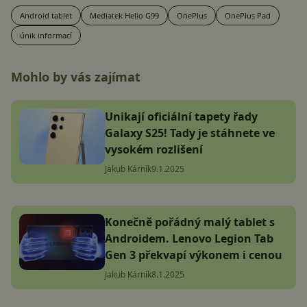
Android tablet
Mediatek Helio G99
OnePlus
OnePlus Pad
únik informací
Mohlo by vás zajímat
Unikají oficiální tapety řady
Galaxy S25! Tady je stáhnete ve
vysokém rozlišení
Jakub Kárník
9.1.2025
Konečně pořádný malý tablet s
Androidem. Lenovo Legion Tab
Gen 3 překvapí výkonem i cenou
Jakub Kárník
8.1.2025