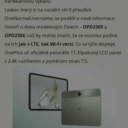
hardwarovou výbavu.
Leaker, který si na sociální síti X přezdívá
OneNormalUsername, se podělil o nové informace.
Hovoří o dvou modelových číslech –
OPD2305
a
OPD2304
, což by mohlo značit, že se novinka podívá
na trh
jak v LTE, tak Wi-Fi verzi
. Co se týče displeje,
OnePlus už oficiálně potvrdilo 11,35palcový LCD panel
s 2.4K rozlišením a poměrem stran 7:5.