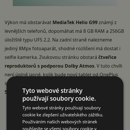
Výkon má obstarávat
MediaTek Helio G99
známý z
levnějších telefonů, dopomáhat má 8 GB RAM a 256GB
úložiště typu UFS 2.2. Na zadní straně nalezneme
jediný 8Mpx fotoaparát, shodné rozlišení má dostat i
selfie kamerka. Zvukovou stránku obstará
čtveřice
reproduktorů s podporou Dolby Atmos
. V tuto chvíli
není úplně jasné, kolik bude nový tablet od OnePlus
stát. Vzhledem k výbavě se dá ale očekávat něco mezi
Tyto webové stránky
5 – 7 tisíci s daní
.
používají soubory cookie.
Reklama
Tyto webové stránky používají soubory
cookie ke zlepšení uživatelského zážitku.
Používáním našich webových stránek
souhlasíte se všemi soubory cookie v