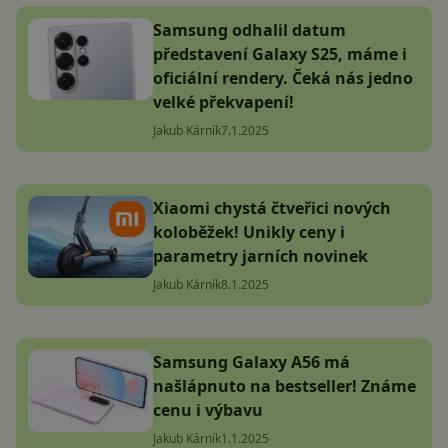
Samsung odhalil datum
představení Galaxy S25, máme i
oficiální rendery. Čeká nás jedno
velké překvapení!
Jakub Kárník
7.1.2025
Xiaomi chystá čtveřici nových
koloběžek! Unikly ceny i
parametry jarních novinek
Jakub Kárník
8.1.2025
Samsung Galaxy A56 má
našlápnuto na bestseller! Známe
cenu i výbavu
Jakub Kárník
1.1.2025