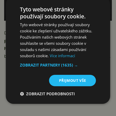
Tyto webové stránky
používají soubory cookie.
Tyto webové stránky používají soubory
cookie ke zlepšení uživatelského zážitku.
Dále prý můžeme počítat se
6,7palcovým AMOLED
Používáním našich webových stránek
panelem se 120Hz obnovovací frekvencí a 50Mpx
souhlasíte se všemi soubory cookie v
hlavním snímačem
. Alespoň podle těchto specifikací
souladu s našimi zásadami používání
souborů cookie.
Více informací
by mohlo jít tedy o další úspěšný útok na střední třídu.
Reklama
ZOBRAZIT PARTNERY
(1635) →
PŘIJMOUT VŠE
ZOBRAZIT PODROBNOSTI