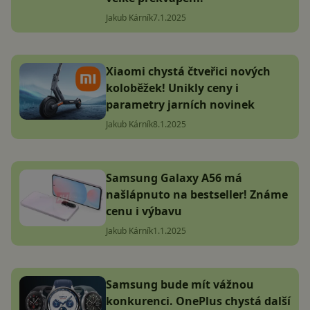
Jakub Kárník
7.1.2025
Xiaomi chystá čtveřici nových
koloběžek! Unikly ceny i
parametry jarních novinek
Jakub Kárník
8.1.2025
Samsung Galaxy A56 má
našlápnuto na bestseller! Známe
cenu i výbavu
Jakub Kárník
1.1.2025
Samsung bude mít vážnou
konkurenci. OnePlus chystá další