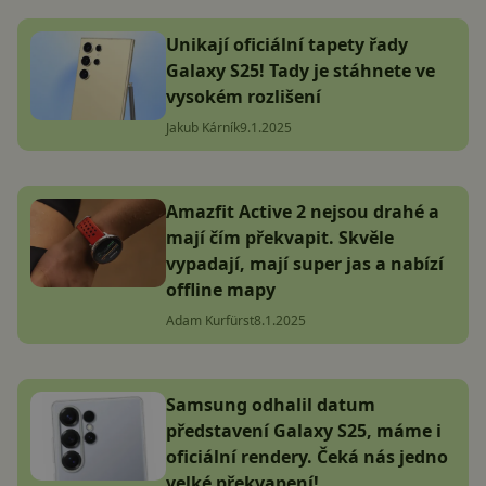
Unikají oficiální tapety řady
Galaxy S25! Tady je stáhnete ve
vysokém rozlišení
Jakub Kárník
9.1.2025
Amazfit Active 2 nejsou drahé a
mají čím překvapit. Skvěle
vypadají, mají super jas a nabízí
offline mapy
Adam Kurfürst
8.1.2025
Samsung odhalil datum
představení Galaxy S25, máme i
oficiální rendery. Čeká nás jedno
velké překvapení!