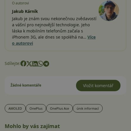
O autorovi
Jakub Kárník
Jakub je znám svou nekonečnou zvědavostí
a vášní pro nejnovější technologie. Jeho
láska k mobilním telefonům začala s
iPhonem 3G, ale dnes se spoléhá na…
Více
o autorovi
Sdílejte:
Žádné komentáře
Vložit komentář
AMOLED
OnePlus
OnePlus Ace
únik informací
Mohlo by vás zajímat