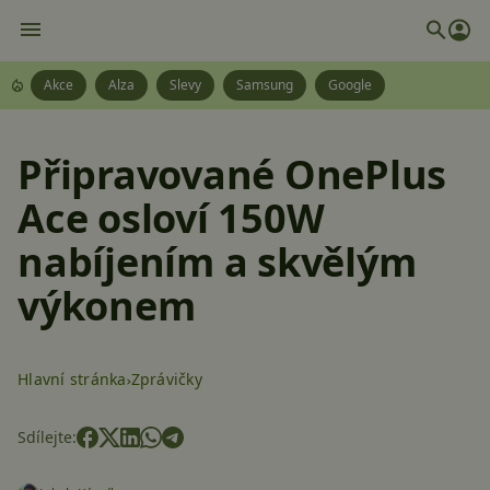
Akce
Alza
Slevy
Samsung
Google
Připravované OnePlus
Ace osloví 150W
nabíjením a skvělým
výkonem
Hlavní stránka
Zprávičky
Sdílejte: