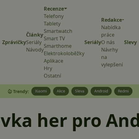
Recenze
Telefony
Redakce
Tablety
Nabídka
Smartwatch
Články
práce
Smart TV
Zprávičky
Seriály
Seriály
O nás
Slevy
Smarthome
Návody
Návrhy
Elektrokoloběžky
na
Aplikace
vylepšení
Hry
Ostatní
Trendy:
Xiaomi
Akce
Sleva
Android
Redmi
vka her pro And