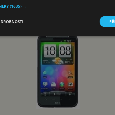
GB. Navíc k přístroji dostáváte 8 GB SD kartu, takže místa n
TNERY
(1635) →
uze zmínil DLNA port, Wi-fi (může sloužit i jako router), Blu
2, samozřejmě je pro tento telefon připravován upgrade na n
ODROBNOSTI
PŘ
ně někdy v průběhu roku.