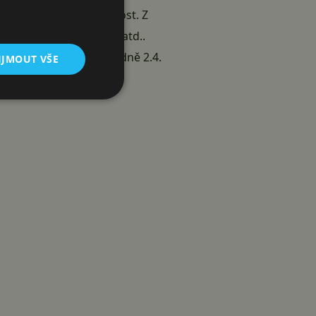
abízí telefon poměrně dost. Z
etooth, MP3 přehrávač, atd..
ovější verze 2,3 případně 2.4.
IJMOUT VŠE