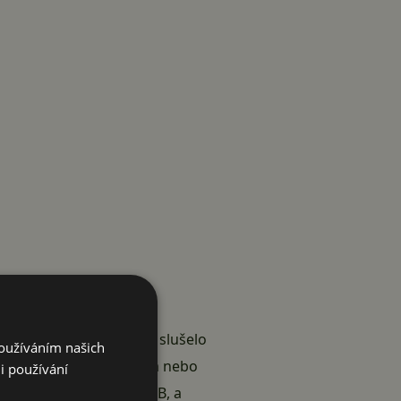
esire HD. Nejdřív by se slušelo
Používáním našich
gigahertzovým procesorem nebo
i používání
 RAM o velikosti 768 MB, a