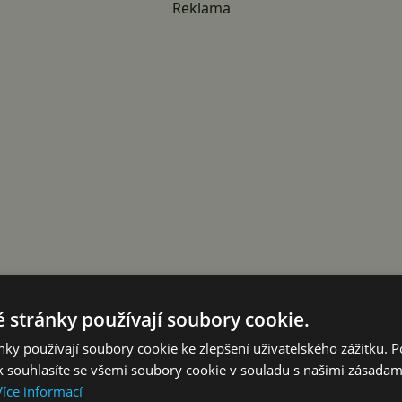
Reklama
 stránky používají soubory cookie.
 současné době asi nejvýkonnější androidí telefon tedy HTC D
ky používají soubory cookie ke zlepšení uživatelského zážitku. 
trech. Tento telefon je vybaven 4,3 palcovým displejem, 
 souhlasíte se všemi soubory cookie v souladu s našimi zásadam
Více informací
aparátem s možností nahrávání HD videa. Disponuje pamětí