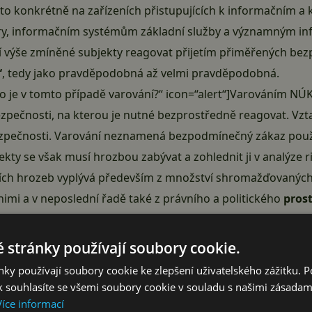
A to konkrétně na zařízeních přistupujících k informačním
tury, informačním systémům základní služby a významným 
 výše zmíněné subjekty reagovat přijetím přiměřených bez
“
, tedy jako pravděpodobná až velmi pravděpodobná.
“Co je v tomto případě varování?“ icon=“alert“]Varováním NÚ
ezpečnosti, na kterou je nutné bezprostředně reagovat. Vzt
ezpečnosti. Varování neznamená bezpodmínečný zákaz použ
y se však musí hrozbou zabývat a zohlednit ji v analýze ri
h hrozeb vyplývá především z množství shromažďovaných d
nimi a v neposlední řadě také z právního a politického
prost
 podřízena společnost ByteDance
, která vyvinula a provozu
é je pro povinné osoby dle zákona o kybernetické bezpečno
 stránky používají soubory cookie.
ky používají soubory cookie ke zlepšení uživatelského zážitku. 
ci a používání aplikace TikTok na zařízeních, jež mají přís
 souhlasíte se všemi soubory cookie v souladu s našimi zásadam
yužívaná k pracovním účelům) jako nejsnadnější způsob, jak
Více informací