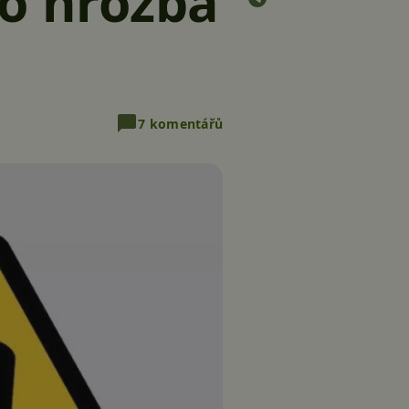
to hrozba
7 komentářů