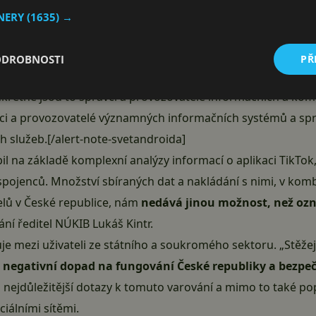
ujeme široké veřejnosti zvážit použití této aplikace a zej
TNERY
(1635) →
které jsou například ve vysokých politických, veřejných či 
,“ stojí dále ve zveřejněné zprávě.
ODROBNOSTI
PŘ
Koho se varování týká? Pro koho je platné?“ icon=“star“]Var
krétně jsou to správci a provozovatelé informačních a kom
vci a provozovatelé významných informačních systémů a spr
 služeb.[/alert-note-svetandroida]
l na základě komplexní analýzy informací o aplikaci TikTok, 
 spojenců. Množství sbíraných dat a nakládání s nimi, v kom
elů v České republice, nám
nedává jinou možnost, než ozn
ání ředitel NÚKIB Lukáš Kintr.
je mezi uživateli ze státního a soukromého sektoru. „Stěžej
t
negativní dopad na fungování České republiky
a bezpeč
nejdůležitější dotazy k tomuto varování a mimo to také popi
ciálními sítěmi.