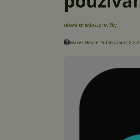
používán
Hlavní stránka
Zprávičky
Marek Houser
Publikováno:
8.3.