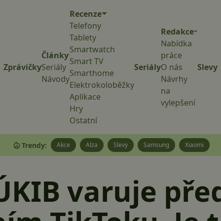
Recenze
Telefony
Redakce
Tablety
Nabídka
Smartwatch
Články
práce
Smart TV
Zprávičky
Seriály
Seriály
O nás
Slevy
Smarthome
Návody
Návrhy
Elektrokoloběžky
na
Aplikace
vylepšení
Hry
Ostatní
Trendy:
Akce
Alza
Slevy
Samsung
Xiaomi
ÚKIB varuje pře