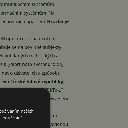
 a komunikačním systémům
informačním systémům. Na
pečnostních opatření.
Hrozba je
KIB upozorňuje na existenci
ahuje se na povinné subjekty
ívání daných technických a
zik.[/alert-note-svetandroida]
at o uživatelích a způsobu,
ředí Čínské lidové republiky,
je sociální platformu TikTok,“
sti účinné od okamžiku vyvěšení
Používáním našich
tup do regulovaného systému
i používání
 co nejvíce eliminovat uvedenou