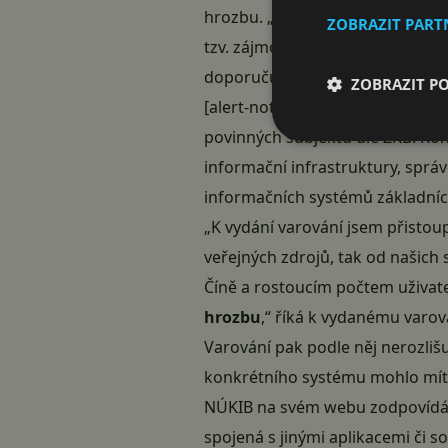
hrozbu. „Současně také
doporuč
ZOBRAZIT PAR
tzv. zájmových osob, tedy osob, 
doporučujeme aplikaci nepoužívat
ZOBRAZIT P
[alert-note-svetandroida title=“
povinných subjektů dle ZKB. Kon
informační infrastruktury, sprá
informačních systémů základních
„K vydání varování jsem přistoupi
veřejných zdrojů, tak od našich
Číně a rostoucím počtem uživat
hrozbu
,“ říká k vydanému varov
Varování
pak podle něj nerozlišu
konkrétního systému mohlo mí
NÚKIB
na svém webu
zodpovídá 
spojená s jinými aplikacemi či so