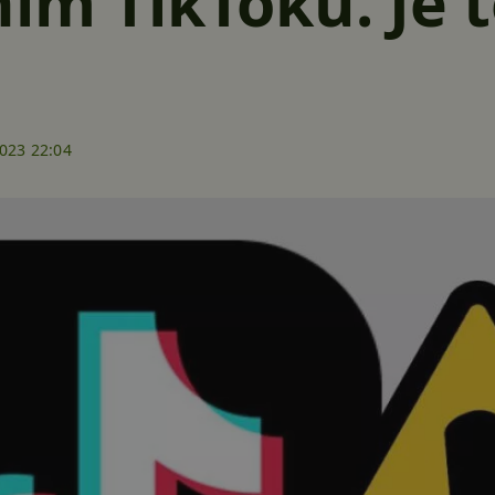
ím TikToku. Je 
2023 22:04