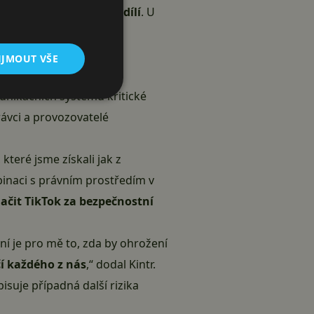
ména to, co skrze ní sdílí
. U
rozhodovacích funkcích,
IJMOUT VŠE
ování se týká především
unikačních systémů kritické
ávci a provozovatelé
které jsme získali jak z
binaci s právním prostředím v
ačit TikTok za bezpečnostní
ní je pro mě to, zda by ohrožení
í každého z nás
,“ dodal Kintr.
suje případná další rizika