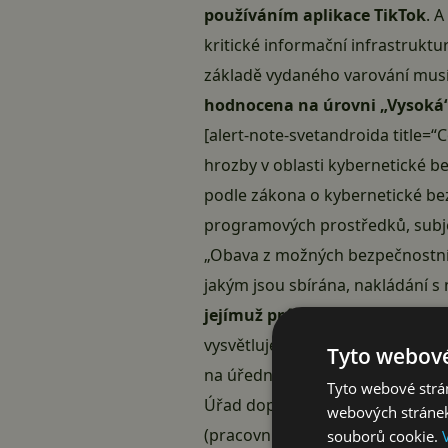
používáním aplikace
TikTok
. 
kritické informační infrastruk
základě vydaného varování musí
hodnocena na úrovni „Vysoká
[alert-note-svetandroida title=
hrozby v oblasti kybernetické b
podle zákona o kybernetické b
programových prostředků, subjekt
„Obava z možných bezpečnostníc
jakým jsou sbírána, nakládání s 
jejímuž právnímu prostředí je
vysvětluje NÚKIB varování, kter
Tyto webové
na úřední desce NÚKIB.
Tyto webové strán
Úřad doporučuje zakázat instala
webových stránek
(pracovní i soukromá zařízení v
souborů cookie.