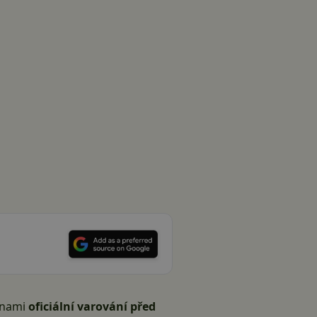
inami
oficiální varování před