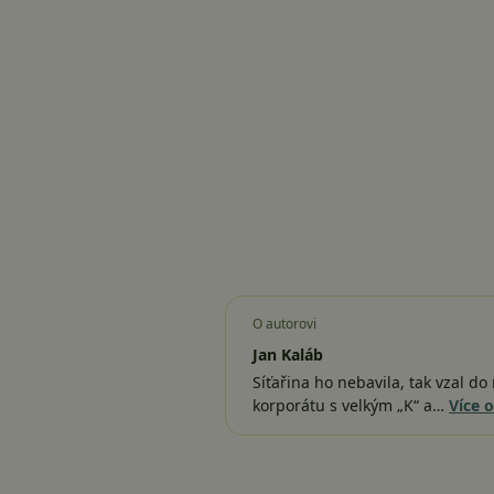
O autorovi
Jan Kaláb
Síťařina ho nebavila, tak vzal d
korporátu s velkým „K“ a…
Více 