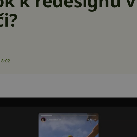
ok k redesignu v
či?
18:02