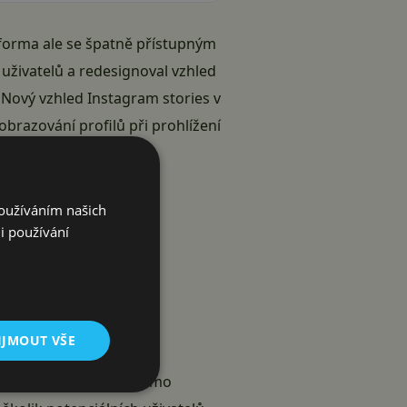
latforma ale se špatně přístupným
 uživatelů a redesignoval vzhled
. Nový vzhled Instagram stories v
brazování profilů při prohlížení
Používáním našich
i používání
IJMOUT VŠE
ad lapit i uživatele mimo