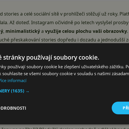
 stories a celé sociální sítě v prohlížeči stěžují už roky. P
ala. Až doteď. Instagram očividně po letech vyslyšel prosby
ný
,
minimalistický
a
využije celou plochu vaši obrazovky
uché přeskakování stories dopředu i dozadu a jednodušší zo
 stránky používají soubory cookie.
ky používají soubory cookie ke zlepšení uživatelského zážitku. 
 souhlasíte se všemi soubory cookie v souladu s našimi zásadam
Více informací
TNERY
(1635) →
ODROBNOSTI
PŘ
 redesignoval vzhled stories až po takové době. Snaží se sn