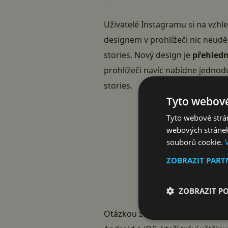
Uživatelé Instagramu si na vzhled
designem v prohlížeči nic neuděl
stories. Nový design je
přehled
prohlížeči navíc nabídne jednod
stories.
Tyto webové
Tyto webové strán
webových stránek
souborů cookie.
ZOBRAZIT PAR
ZOBRAZIT P
Otázkou zůstává, proč Instagram