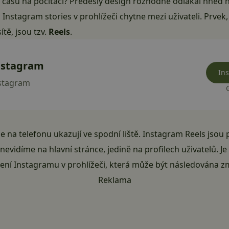
inu času na počítači? Předešlý design rozhodně odlákal hned n
 Instagram stories v prohlížeči chytne mezi uživateli. Prve
sítě
, jsou tzv.
Reels
.
nstagram
Ins
stagram
 se na telefonu ukazují ve spodní liště. Instagram Reels jsou
 nevidíme na hlavní stránce, jedině na profilech uživatelů. J
ení Instagramu v prohlížeči, která může být následována
z
Reklama