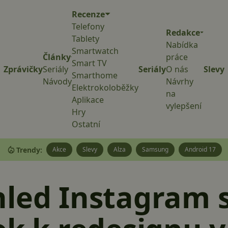
Recenze
Telefony
Redakce
Tablety
Nabídka
Smartwatch
Články
práce
Smart TV
Zprávičky
Seriály
Seriály
O nás
Slevy
Smarthome
Návody
Návrhy
Elektrokoloběžky
na
Aplikace
vylepšení
Hry
Ostatní
Trendy:
Akce
Slevy
Alza
Samsung
Android 17
led Instagram s