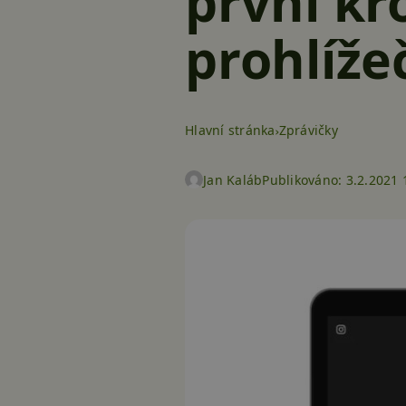
první kr
prohlíže
Hlavní stránka
Zprávičky
Jan Kaláb
Publikováno:
3.2.2021 