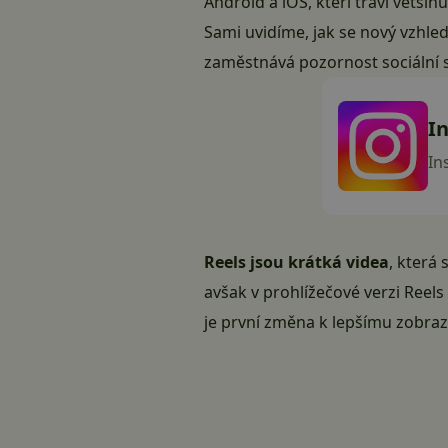
Android a
iOS
, kteří tráví větš
Sami uvidíme, jak se nový vzhled
zaměstnává pozornost
sociální 
I
In
Reels jsou krátká videa
, která
avšak v prohlížečové verzi Reels
je první změna k lepšímu zobraz