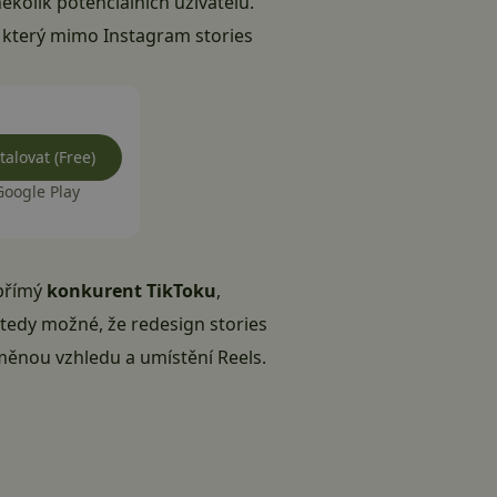
ěkolik potenciálních uživatelů.
k, který mimo Instagram stories
talovat (Free)
Google Play
 přímý
konkurent TikToku
,
e tedy možné, že redesign stories
měnou vzhledu
a umístění Reels.