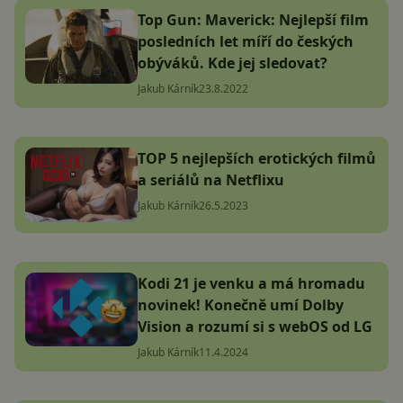
Top Gun: Maverick: Nejlepší film
posledních let míří do českých
obýváků. Kde jej sledovat?
Jakub Kárník
23.8.2022
TOP 5 nejlepších erotických filmů
a seriálů na Netflixu
Jakub Kárník
26.5.2023
Kodi 21 je venku a má hromadu
novinek! Konečně umí Dolby
Vision a rozumí si s webOS od LG
Jakub Kárník
11.4.2024