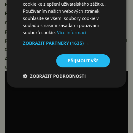
cookie ke zlepšení uživatelského zážitku.
Pád domu Usherů
Používáním našich webových stránek
Pád domu Usherů je mysteriózní hororová minisérie s
souhlasíte se všemi soubory cookie v
nikterak extra zajímavým rozjezdem, ale pokud
souladu s našimi zásadami používání
přečkáte první tři díly, dostanete velmi zajímavou
souborů cookie.
Více informací
podívanou. Dva bezcitní sourozenci vybudují rodinnou
ZOBRAZIT PARTNERY
(1635) →
dynastii, aby se zajistili do budoucna. Jejich plán se ale
začne bortit ve chvíli, kdy jejich dědici začnou záhadně
PŘIJMOUT VŠE
umírat.
ZOBRAZIT PODROBNOSTI