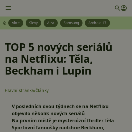
Akce
Slevy
Alza
Samsung
Android 17
TOP 5 nových seriálů
na Netflixu: Těla,
Beckham i Lupin
Hlavní stránka
Články
V posledních dvou týdnech se na Netflixu
objevilo několik nových seriálů
Na prvním místě je mysteriózní thriller Těla
Sportovní fanoušky nadchne Beckham,