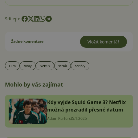
Sdílejte:
Žádné komentáře
Vložit komentář
Film
filmy
Netflix
seriál
seriály
Mohlo by vás zajímat
Kdy vyjde Squid Game 3? Netflix
možná prozradil přesné datum
Adam Kurfürst
5.1.2025