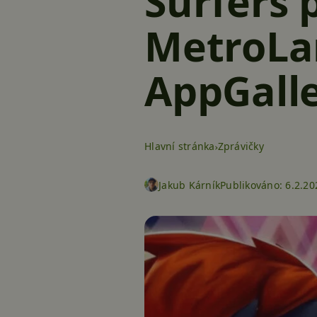
Surfers 
MetroLan
AppGall
Hlavní stránka
Zprávičky
Jakub Kárník
Publikováno:
6.2.20