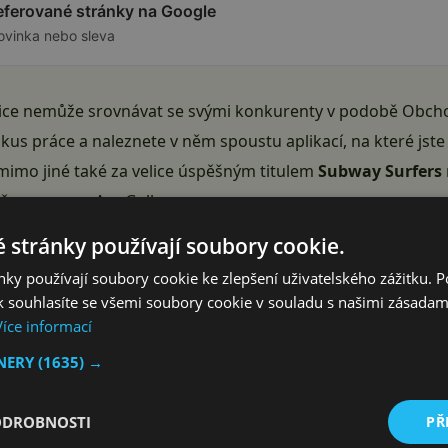
referované stránky na Google
ovinka nebo sleva
ice nemůže srovnávat se svými konkurenty v podobě Obcho
 kus práce a naleznete v něm spoustu aplikací, na které jste 
í mimo jiné také za velice úspěšným titulem
Subway Surfers
ě pouze pro AppGallery.
Reklama
 stránky používají soubory cookie.
ky používají soubory cookie ke zlepšení uživatelského zážitku. 
 souhlasíte se všemi soubory cookie v souladu s našimi zásadam
Více informací
TNERY
(1635) →
ODROBNOSTI
PŘ