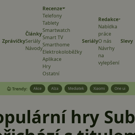
Recenze
Telefony
Redakce
Tablety
Nabídka
Smartwatch
Články
práce
Smart TV
Zprávičky
Seriály
Seriály
O nás
Slevy
Smarthome
Návody
Návrhy
Elektrokoloběžky
na
Aplikace
vylepšení
Hry
Ostatní
Trendy:
Akce
Alza
Mediatek
Xiaomi
One ui
opulární hry Su