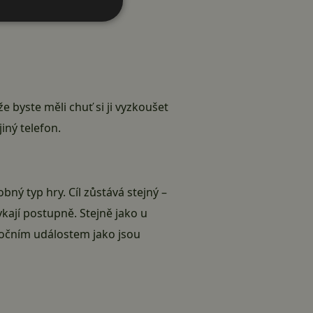
e byste měli chuť si ji vyzkoušet
jiný telefon
.
obný typ hry. Cíl zůstává stejný –
ají postupně. Stejně jako u
očním událostem jako jsou