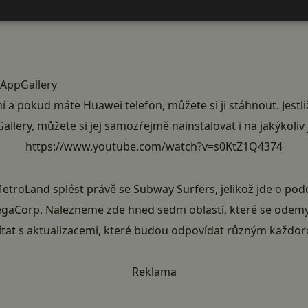
 AppGallery
í a pokud máte Huawei telefon, můžete si ji stáhnout. Jestliž
allery, můžete si jej samozřejmě
nainstalovat i na jakýkoliv 
https://www.youtube.com/watch?v=s0KtZ1Q4374
MetroLand splést právě se
Subway Surfers
, jelikož jde o pod
egaCorp. Nalezneme zde hned sedm oblastí, které se odemyk
tat s aktualizacemi, které budou odpovídat různým každor
Reklama