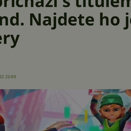
přichází s titule
d. Najdete ho j
ery
22 22:00