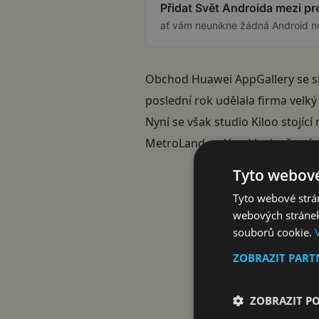
Přidat Svět Androida mezi p
ať vám neunikne žádná Android n
Obchod Huawei AppGallery se s
poslední rok udělala firma velký
Nyní se však studio Kiloo stojíc
MetroLand vydá exkluzivně práv
Tyto webové
Tyto webové strán
webových stránek
souborů cookie.
ZOBRAZIT PAR
ZOBRAZIT P