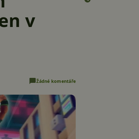
m
en v
Žádné komentáře