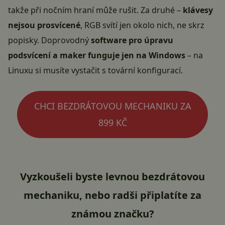
takže při nočním hraní může rušit. Za druhé –
klávesy
nejsou prosvícené
, RGB svítí jen okolo nich, ne skrz
popisky. Doprovodný
software pro úpravu
podsvícení a maker funguje jen na Windows
– na
Linuxu si musíte vystačit s tovární konfigurací.
CHCI BEZDRÁTOVOU MECHANIKU ZA
899 KČ
Vyzkoušeli byste levnou bezdrátovou
mechaniku, nebo radši připlatíte za
známou značku?