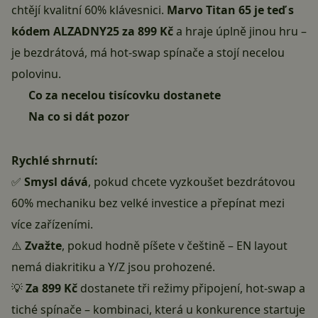
chtějí kvalitní 60% klávesnici.
Marvo Titan 65 je teď s
kódem ALZADNY25 za 899 Kč
a hraje úplně jinou hru –
je bezdrátová, má hot-swap spínače a stojí necelou
polovinu.
Co za necelou tisícovku dostanete
Na co si dát pozor
Rychlé shrnutí:
✅
Smysl dává
, pokud chcete vyzkoušet bezdrátovou
60% mechaniku bez velké investice a přepínat mezi
více zařízeními.
⚠️
Zvažte
, pokud hodně píšete v češtině – EN layout
nemá diakritiku a Y/Z jsou prohozené.
💡
Za 899 Kč
dostanete tři režimy připojení, hot-swap a
tiché spínače – kombinaci, která u konkurence startuje