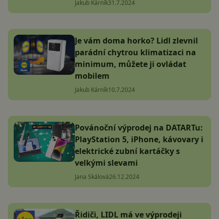
Jakub Kárník
31.7.2024
Je vám doma horko? Lidl zlevnil
parádní chytrou klimatizaci na
minimum, můžete ji ovládat
mobilem
Jakub Kárník
10.7.2024
Povánoční výprodej na DATARTu:
PlayStation 5, iPhone, kávovary i
elektrické zubní kartáčky s
velkými slevami
Jana Skálová
26.12.2024
Řidiči, LIDL má ve výprodeji