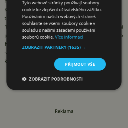
nahradit za jiné.
Tyto webové stránky používají soubory
cookie ke zlepšení uživatelského zážitku.
Klávesnice je překvapivě
tichá
díky vrstvenému
Používáním našich webových stránek
tlumení zvuku (Poron pěna, IXPE podložky, silikon).
souhlasíte se všemi soubory cookie v
1900 mAh baterie
vydrží dlouhé herní seance, dobíjení
souladu s našimi zásadami používání
je přes USB-C. Bonusem je
multimediální kolečko pro
souborů cookie.
Více informací
hlasitost a mute
, dvojité výklopné nožičky pro různé
ZOBRAZIT PARTNERY
(1635) →
sklony a 100% anti-ghosting. Při hmotnosti 663 g je
klávesnice lehká na přenášení.
PŘIJMOUT VŠE
ZOBRAZIT PODROBNOSTI
VYUŽÍT KÓD ALZADNY25
Reklama