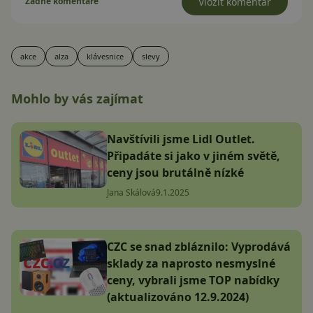
Žádné komentáře
Vložit komentář
akce
alza
klávesnice
slevy
Mohlo by vás zajímat
Navštívili jsme Lidl Outlet.
Připadáte si jako v jiném světě,
ceny jsou brutálně nízké
Jana Skálová
9.1.2025
CZC se snad zbláznilo: Vyprodává
sklady za naprosto nesmyslné
ceny, vybrali jsme TOP nabídky
(aktualizováno 12.9.2024)