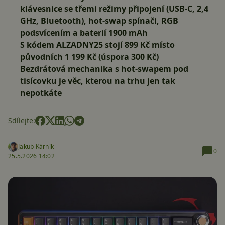
klávesnice se třemi režimy připojení (USB-C, 2,4
GHz, Bluetooth), hot-swap spínači, RGB
podsvícením a baterií 1900 mAh
S kódem
ALZADNY25
stojí
899 Kč
místo
původních 1 199 Kč (úspora 300 Kč)
Bezdrátová mechanika s hot-swapem pod
tisícovku je věc, kterou na trhu jen tak
nepotkáte
Sdílejte:
Jakub Kárník
0
25.5.2026 14:02