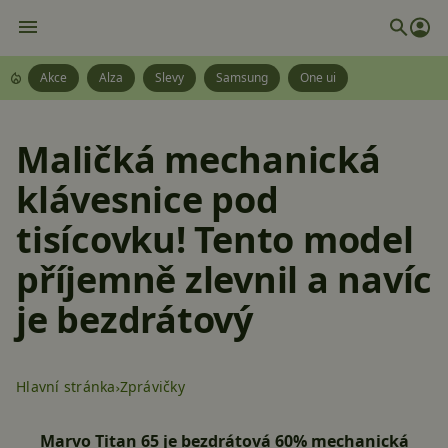
Akce
Alza
Slevy
Samsung
One ui
Maličká mechanická
klávesnice pod
tisícovku! Tento model
příjemně zlevnil a navíc
je bezdrátový
Hlavní stránka
Zprávičky
Marvo Titan 65 je bezdrátová 60% mechanická