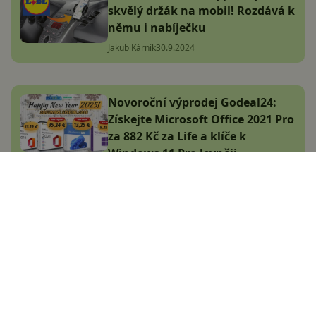
skvělý držák na mobil! Rozdává k
němu i nabíječku
Jakub Kárník
30.9.2024
Novoroční výprodej Godeal24:
Získejte Microsoft Office 2021 Pro
za 882 Kč za Life a klíče k
Windows 11 Pro levněji
Komerční článek
9.1.2025