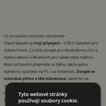
Co za necelou tisícovku dostanete
Hlavní lákadlo je
trojí připojení
– USB-C kabelem pro
stabilní hraní, 2,4 GHz dongle pro bezdrátovou hru s
nízkou latencí a Bluetooth pro tablet nebo telefon.
Mezi zařízeními přepínáte za běhu, takže jednu
klávesnici využijete na PC i na notebook.
Dongle se
schovává přímo v těle klávesnice
, takže ho na
cestách neztratíte.
Hot-swap sockety
umožňují
vyměnit spínače bez pájení – předinstalované lineární
Tyto webové stránky
používají soubory cookie.
Banana Crystal jsou tiché, ale můžete je kdykoli