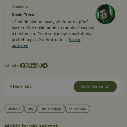
O autorovi
David Trlica
Už od dětství ho bavily telefony, na půdě
byste určitě našli mnoho a mnoho časopisů
o telefonech. První setkání se smartphony
proběhlo právě u Androidu.…
Více o
autorovi
Sdílejte:
6 komentářů
Vložit komentář
Android
Hry
Life is Strange
Square Enix
Mohlo by vás zajímat