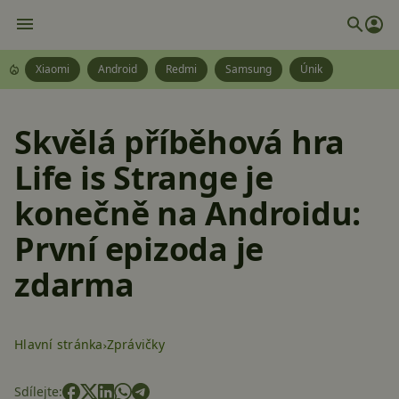
Xiaomi
Android
Redmi
Samsung
Únik
Skvělá příběhová hra
Life is Strange je
konečně na Androidu:
První epizoda je
zdarma
Hlavní stránka
Zprávičky
Sdílejte: