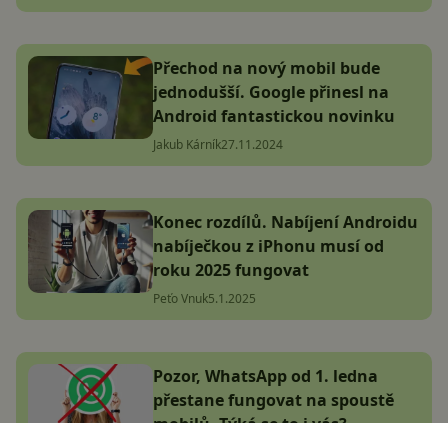
Přechod na nový mobil bude
jednodušší. Google přinesl na
Android fantastickou novinku
Jakub Kárník
27.11.2024
Konec rozdílů. Nabíjení Androidu
nabíječkou z iPhonu musí od
roku 2025 fungovat
Peťo Vnuk
5.1.2025
Pozor, WhatsApp od 1. ledna
přestane fungovat na spoustě
mobilů. Týká se to i vás?