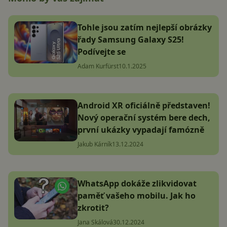
Tohle jsou zatím nejlepší obrázky
řady Samsung Galaxy S25!
Podívejte se
Adam Kurfürst
10.1.2025
Android XR oficiálně představen!
Nový operační systém bere dech,
první ukázky vypadají famózně
Jakub Kárník
13.12.2024
WhatsApp dokáže zlikvidovat
paměť vašeho mobilu. Jak ho
zkrotit?
Jana Skálová
30.12.2024