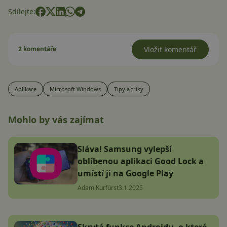
Sdílejte:
2 komentáře
Vložit komentář
Aplikace
Microsoft Windows
Tipy a triky
Mohlo by vás zajímat
Sláva! Samsung vylepší
oblíbenou aplikaci Good Lock a
umístí ji na Google Play
Adam Kurfürst
3.1.2025