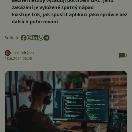
Běžné metody vyžadují potvrzení UAC. Jeho
zakázání je vyloženě špatný nápad
Existuje trik, jak spustit aplikaci jako správce bez
dalších potvrzování
Sdílejte:
Libor Foltýnek
2
18.6.2024 06:00