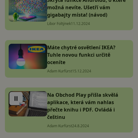
Skrytá funkce Androidu, o které
možná nevíte. Ušetří vám
gigabajty místa! (návod)
Libor Foltýnek
11.12.2024
Máte chytré osvětlení IKEA?
Tuhle novou funkci určitě
oceníte
Adam Kurfürst
15.12.2024
Na Obchod Play přišla skvělá
aplikace, která vám nahlas
přečte knihu i PDF. Ovládá i
češtinu
Adam Kurfürst
24.8.2024