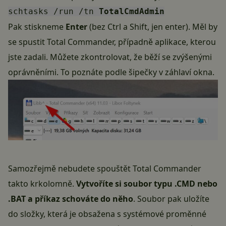
schtasks /run /tn
TotalCmdAdmin
Pak stiskneme
Enter
(bez Ctrl a Shift, jen enter). Měl by
se spustit
Total Commander
, případně aplikace, kterou
jste zadali. Můžete zkontrolovat, že běží se zvýšenými
oprávněními. To poznáte podle šipečky v záhlaví okna.
Samozřejmě nebudete spouštět Total Commander
takto krkolomně.
Vytvoříte si soubor typu .CMD nebo
.BAT a příkaz schováte do něho
. Soubor pak uložíte
do složky, která je obsažena s systémové proměnné