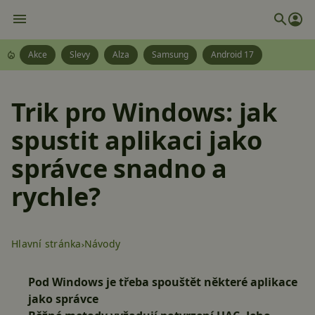
Akce
Slevy
Alza
Samsung
Android 17
Trik pro Windows: jak
spustit aplikaci jako
správce snadno a
rychle?
Hlavní stránka
Návody
Pod Windows je třeba spouštět některé aplikace
jako správce