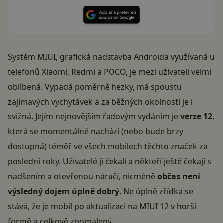
Systém MIUI, grafická nadstavba Androida využívaná u
telefonů Xiaomi, Redmi a POCO, je mezi uživateli velmi
oblíbená. Vypadá poměrně hezky, má spoustu
zajímavých vychytávek a za běžných okolností je i
svižná. Jejím nejnovějším řadovým vydáním je
verze 12
,
která se momentálně nachází (nebo bude brzy
dostupná) téměř ve všech mobilech těchto značek za
poslední roky. Uživatelé ji čekali a někteří ještě čekají s
nadšením a otevřenou náručí, nicméně
občas není
výsledný dojem úplně dobrý
. Ne úplně zřídka se
stává, že je mobil po aktualizaci na MIUI 12 v horší
formě a celkově zpomalený.