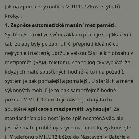
Jak na zpomalený mobil s MIUI 12? Zkuste tyto tři
kroky…
1. Zapněte automatické mazání mezipaměti.
Systém Android ve svém základu pracuje s aplikacemi
tak, že aby byly po zapnutí či přepnutí ideálně co
nejrychleji načtené, udržuje velkou část jejich obsahu v
mezipaměti (RAM) telefonu. Z toho logicky vyplývá, že
když jich máte spuštěných hodně (a to i na pozadí),
systém je pak pomalejší a pomalejší. U starších a méně
výkonných mobilů je to pak samozřejmě hodně
poznat. V MIUI 12 existuje nástroj, který takto
spuštěné
aplikace z mezipaměti „vyhazuje“
. Za
standardních okolností je to spíš nechtěná věc, ale
jestliže máte problémy s rychlostí mobilu, vyzkoušejte
ji. V telefonu s MIUI 12 běžte do Nastavení > Baterie a