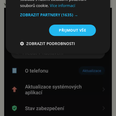
vývojáře, mrkněte na postup do zeleného boxíku.
souborů cookie.
Více informací
ZOBRAZIT PARTNERY
(1635) →
PŘIJMOUT VŠE
ZOBRAZIT PODROBNOSTI