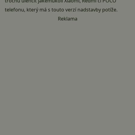
trochu ulehčit jakémukoli Xiaomi, Redmi či POCO
telefonu, který má s touto verzí nadstavby potíže.
Reklama