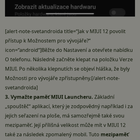
[alert-note-svetandroida title=“Jak v MIUI 12 povolit
přístup k Možnostem pro vývojáře?“
icon=“android“]Běžte do Nastavení a otevřete nabídku
O telefonu. Následně začněte klepat na položku Verze
MIUI. Po několika klepnutích se objeví hláška, že byly
Možnosti pro vývojáře zpřístupněny.[/alert-note-
svetandroida]
3. Vymažte paměť MIUI Launcheru.
Základní
„spouštěč“ aplikací, který je zodpovědný například i za
jejich seřazení na ploše, má samozřejmě také svou
mezipaměť. Její přílišná velikost může mít v
MIUI 12
také za následek zpomalený mobil. Tuto
mezipaměť