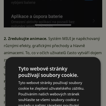
2. Zredukujte animace.
Systém MIUI je napěchovaný
různými efekty, grafickými přechody a hlavně
animacemi. To, co v očích uživatelů často vytváří dojem
zpomalování a současně vytěžuje systém, je jejich
délka. Když ji zkrátíte, procesoru telefonu se uleví a
Tyto webové stránky
vašemu oku pak samozřejmě přijdou
reakce přístroje
používají soubory cookie.
rychlejší
. Jak na to? Zkrácení animací vyžaduje přístup
Tyto webové stránky používají soubory
do Možností pro vývojáře. V nich najděte trojici
cookie ke zlepšení uživatelského zážitku.
Používáním našich webových stránek
nastavení s měřítky animací a všechny je přepněte na
souhlasíte se všemi soubory cookie v
hodnotu 0.5x. Jestli nemáte přístup do Možností pro
souladu s našimi zásadami používání