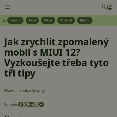
Xiaomi
Akce
Sleva
Android
Redmi
Jak zrychlit zpomalený
mobil s MIUI 12?
Vyzkoušejte třeba tyto
tři tipy
Hlavní stránka
Návody
Sdílejte: