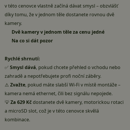
v této cenovce vlastně začíná dávat smysl – obzvlášť
díky tomu, že v jednom těle dostanete rovnou dvě
kamery.
Dvě kamery v jednom těle za cenu jedné
Na co si dát pozor
Rychlé shrnutí:
✅
Smysl dává
, pokud chcete přehled o vchodu nebo
zahradě a nepotřebujete profi noční záběry.
⚠️
Zvažte
, pokud máte slabší Wi-Fi v místě montáže –
kamera nemá ethernet, čili bez signálu nepojede.
💡
Za 629 Kč
dostanete dvě kamery, motorickou rotaci
a microSD slot, což je v této cenovce skvělá
kombinace.