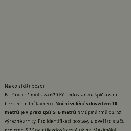
Na co si dát pozor
Buďme upřímní – za 629 Kč nedostanete špičkovou
bezpečnostní kameru.
Noční vidění s dosvitem 10
metrů je v praxi spíš 5–6 metrů
a v úplné tmě obraz
výrazně zrnitý. Pro identifikaci postavy u dveří to stačí,
pro čtení SPZ na příjezdové cestě už ne. Maximální