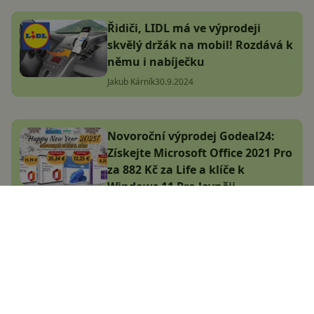
Řidiči, LIDL má ve výprodeji
skvělý držák na mobil! Rozdává k
němu i nabíječku
Jakub Kárník
30.9.2024
Novoroční výprodej Godeal24:
Získejte Microsoft Office 2021 Pro
za 882 Kč za Life a klíče k
Windows 11 Pro levněji
Komerční článek
9.1.2025