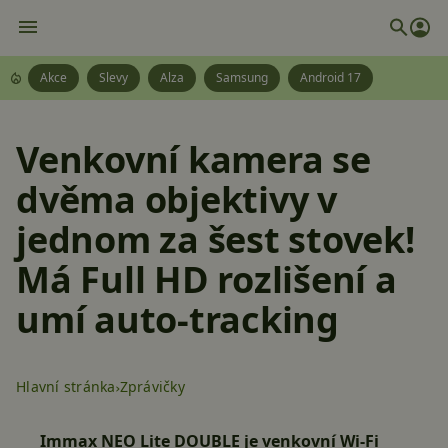
Akce
Slevy
Alza
Samsung
Android 17
Venkovní kamera se
dvěma objektivy v
jednom za šest stovek!
Má Full HD rozlišení a
umí auto-tracking
Hlavní stránka
Zprávičky
Immax NEO Lite DOUBLE je venkovní Wi-Fi