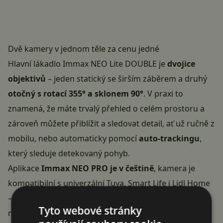
Dvě kamery v jednom těle za cenu jedné
Hlavní lákadlo Immax NEO Lite DOUBLE je
dvojice
objektivů
– jeden statický se širším záběrem a druhý
otočný s rotací 355° a sklonem 90°
. V praxi to
znamená, že máte trvalý přehled o celém prostoru a
zároveň můžete přiblížit a sledovat detail, ať už ručně z
mobilu, nebo automaticky pomocí
auto-trackingu
,
který sleduje detekovaný pohyb.
Aplikace
Immax NEO PRO je v češtině
, kamera je
kompatibilní s univerzální Tuya, Smart Life i Lidl Home
– takže ji můžete dostat do stejné aplikace, kde už
Tyto webové stránky
máte ovládání chytrých zásuvek nebo žárovek.