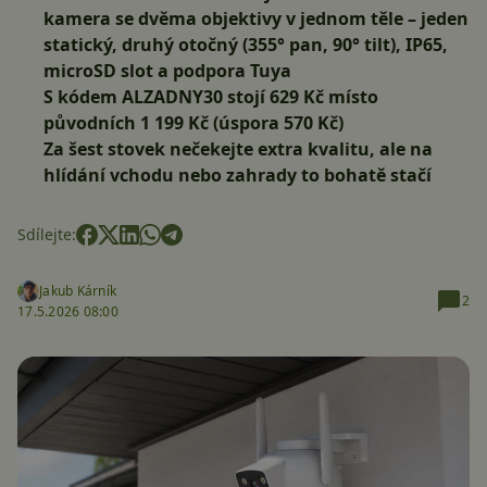
kamera se dvěma objektivy v jednom těle – jeden
statický, druhý otočný (355° pan, 90° tilt), IP65,
microSD slot a podpora Tuya
S kódem
ALZADNY30
stojí
629 Kč
místo
původních 1 199 Kč (úspora 570 Kč)
Za šest stovek nečekejte extra kvalitu, ale na
hlídání vchodu nebo zahrady to bohatě stačí
Sdílejte:
Jakub Kárník
2
17.5.2026 08:00