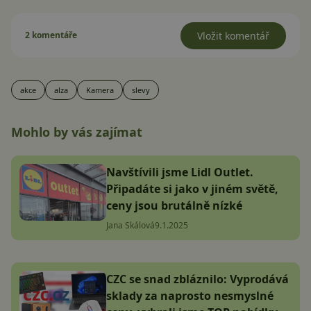
2 komentáře
Vložit komentář
akce
alza
Kamera
slevy
Mohlo by vás zajímat
Navštívili jsme Lidl Outlet.
Připadáte si jako v jiném světě,
ceny jsou brutálně nízké
Jana Skálová
9.1.2025
CZC se snad zbláznilo: Vyprodává
sklady za naprosto nesmyslné