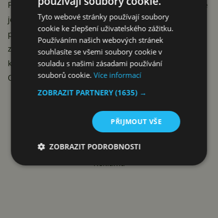
používají soubory cookie.
Funguje i s
Amazon Alexou
, integrace s Google Home
Tyto webové stránky používají soubory
je sice deklarovaná, ale podle některých zákazníků v
cookie ke zlepšení uživatelského zážitku.
praxi neběží.
Lokální záznam na microSD do 128 GB
Používáním našich webových stránek
znamená, že nemusíte platit za cloud – kartu vložíte a
souhlasíte se všemi soubory cookie v
kamera nahrává souvisle nebo jen při detekci pohybu.
souladu s našimi zásadami používání
souborů cookie.
Více informací
Obousměrný zvuk vyřídí kurýra u dveří.
ZOBRAZIT PARTNERY
(1635) →
VYUŽÍT KÓD ALZADNY30
PŘIJMOUT VŠE
ZOBRAZIT PODROBNOSTI
Reklama