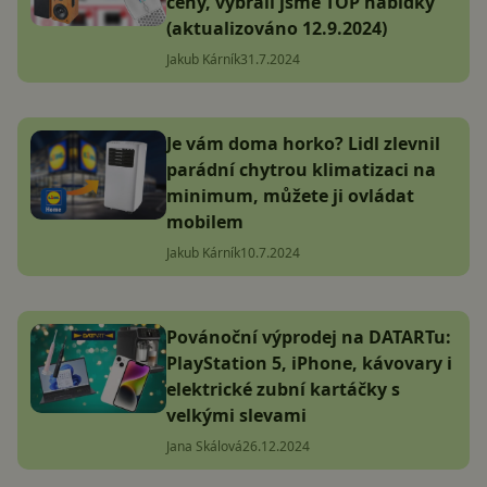
ceny, vybrali jsme TOP nabídky
(aktualizováno 12.9.2024)
Jakub Kárník
31.7.2024
Je vám doma horko? Lidl zlevnil
parádní chytrou klimatizaci na
minimum, můžete ji ovládat
mobilem
Jakub Kárník
10.7.2024
Povánoční výprodej na DATARTu:
PlayStation 5, iPhone, kávovary i
elektrické zubní kartáčky s
velkými slevami
Jana Skálová
26.12.2024