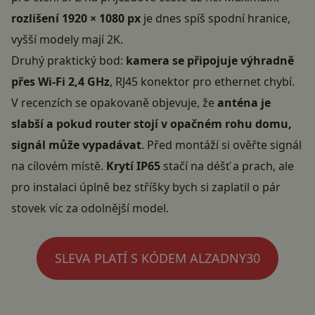
rozlišení 1920 × 1080 px
je dnes spíš spodní hranice,
vyšší modely mají 2K.
Druhý praktický bod:
kamera se připojuje výhradně
přes Wi-Fi 2,4 GHz
, RJ45 konektor pro ethernet chybí.
V recenzích se opakovaně objevuje, že
anténa je
slabší a pokud router stojí v opačném rohu domu,
signál může vypadávat
. Před montáží si ověřte signál
na cílovém místě.
Krytí IP65
stačí na déšť a prach, ale
pro instalaci úplně bez stříšky bych si zaplatil o pár
stovek víc za odolnější model.
SLEVA PLATÍ S KÓDEM ALZADNY30