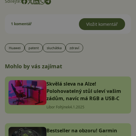
Sdílejte:
1 komentář
Vložit komentář
Huawei
patent
sluchátka
zdraví
Mohlo by vás zajímat
Skvělá sleva na Alze!
Polohovatelný stůl uleví vašim
zádům, navíc má RGB a USB-C
Libor Foltýnek
4.1.2025
Bestseller na obzoru! Garmin