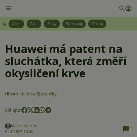
Akce
Alza
Slevy
Samsung
One ui
Huawei má patent na
sluchátka, která změří
okysličení krve
Hlavní stránka
Zprávičky
Sdílejte:
Marek Houser
1
31.1.2023 10:00