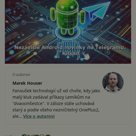
O autorovi
Marek Houser
Fanoušek technologií už od chvíle, kdy jako
malý kluk zadával příkazy Lemíkům na
"dvaosmšestce". V záloze stále uchovává
starý a podle všeho nezničitelný OnePlus2,
ale…
Více o autorovi