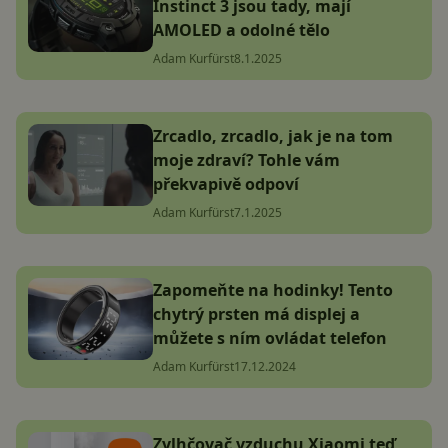
Instinct 3 jsou tady, mají
AMOLED a odolné tělo
Adam Kurfürst
8.1.2025
Zrcadlo, zrcadlo, jak je na tom
moje zdraví? Tohle vám
překvapivě odpoví
Adam Kurfürst
7.1.2025
Zapomeňte na hodinky! Tento
chytrý prsten má displej a
můžete s ním ovládat telefon
Adam Kurfürst
17.12.2024
Zvlhčovač vzduchu Xiaomi teď