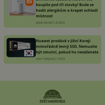
koupíte pod tři stovky! Bude se
hodit alergikům a krapet ochladí
místnost
Jakub Kárník
11.8.2024
Huawei prodává v Jižní Koreji
mimořádně levný SSD. Nemusíte
být smutní, pokud ho neseženete
Libor Foltýnek
2.1.2025