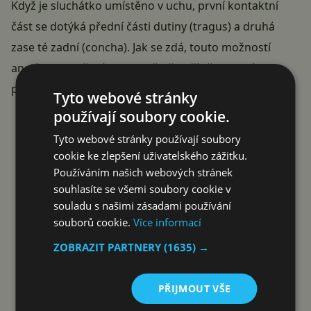
Když je sluchátko umístěno v uchu, první kontaktní
část se dotýká přední části dutiny (tragus) a druhá
zase té zadní (concha). Jak se zdá, touto možností
analýzy okysličení krve se již někteří vědci zabývali a
prý je proveditelná
.
Tyto webové stránky
Reklama
používají soubory cookie.
Tyto webové stránky používají soubory
cookie ke zlepšení uživatelského zážitku.
Používáním našich webových stránek
souhlasíte se všemi soubory cookie v
souladu s našimi zásadami používání
souborů cookie.
Více informací
ZOBRAZIT PARTNERY
(1635) →
PŘIJMOUT VŠE