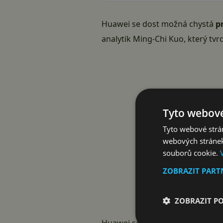
Huawei se dost možná chystá
p
analytik Ming-Chi Kuo, který tv
Tyto webové
Tyto webové strán
webových stránek
souborů cookie.
ZOBRAZIT PAR
ZOBRAZIT P