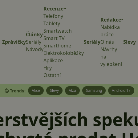
Recenze
Telefony
Redakce
Tablety
Nabídka
Smartwatch
Články
práce
Smart TV
Zprávičky
Seriály
Seriály
O nás
Slevy
Smarthome
Návody
Návrhy
Elektrokoloběžky
na
Aplikace
vylepšení
Hry
Ostatní
Trendy:
Akce
Slevy
Alza
Samsung
Android 17
erstvějších spek