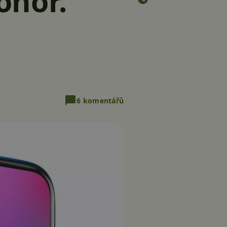
onor.
6 komentářů