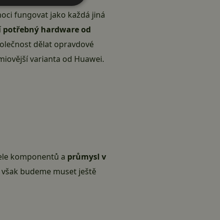
oci fungovat jako každá jiná
ší potřebný hardware od
společnost dělat opravdové
émiovější varianta od Huawei.
atele komponentů a
průmysl v
si však budeme muset ještě