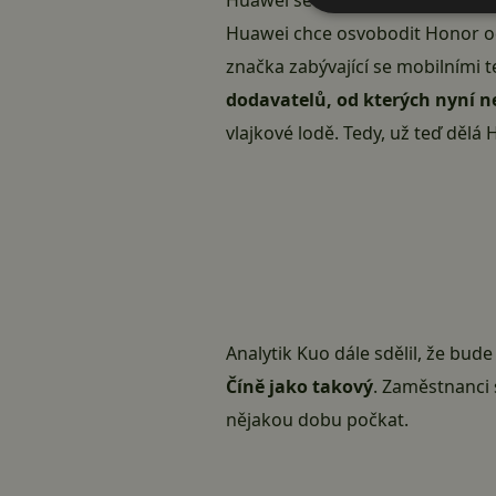
Huawei se možná chystá proda
Huawei chce osvobodit Honor o
značka zabývající se mobilními 
dodavatelů, od kterých nyní 
vlajkové lodě. Tedy, už teď dělá
Analytik Kuo dále sdělil, že bud
Číně jako takový
. Zaměstnanci 
nějakou dobu počkat.