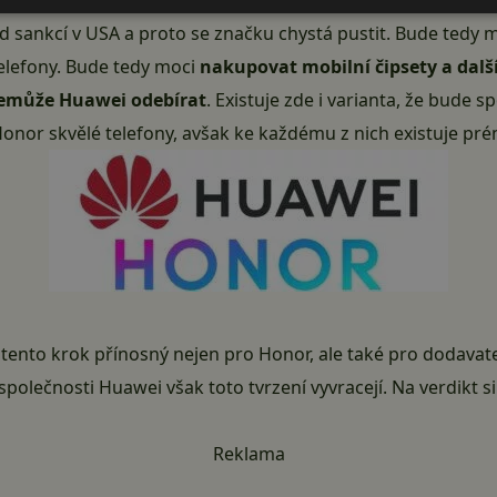
t Honor
d sankcí v USA a
proto se značku chystá pustit
. Bude tedy m
telefony. Bude tedy moci
nakupovat mobilní čipsety a dal
nemůže Huawei odebírat
. Existuje zde i varianta, že bude 
 Honor skvělé telefony, avšak ke každému z nich existuje pr
e tento krok přínosný nejen pro
Honor
, ale také pro dodav
společnosti Huawei však toto tvrzení vyvracejí. Na verdikt 
Reklama