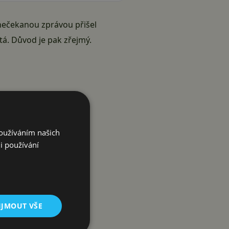
nečekanou zprávou přišel
tá. Důvod je pak zřejmý.
Používáním našich
i používání
IJMOUT VŠE