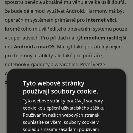
spoustu peněz a aktuálně mu věnuje velké úsilí doufá,
že bude dále moci využívat Android. Harmony má být
operačním systémem primárně pro
internet věcí
.
Kromě toho mluvil ředitel o operačním systému pouze
v superlativech. Pro příklad má být
mnohem rychlejší
,
než
Android
a
macOS
. Má být také použitelný nejen
pro telefony a tablety, ale také pro počítače,
notebooky, gadgety a wearables. První verze
operačního systému má přijít na čínský trh již na
Tyto webové stránky
začátku roku 2020
.
používají soubory cookie.
Reklama
Tyto webové stránky používají soubory
cookie ke zlepšení uživatelského zážitku.
Používáním našich webových stránek
souhlasíte se všemi soubory cookie v
souladu s našimi zásadami používání