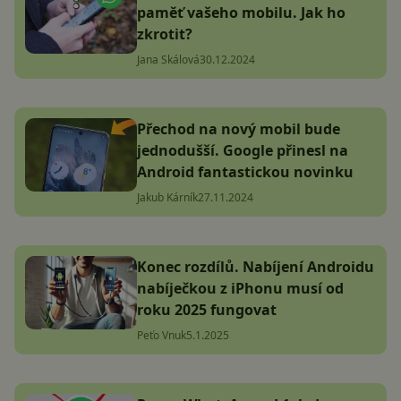
paměť vašeho mobilu. Jak ho
zkrotit?
Jana Skálová
30.12.2024
Přechod na nový mobil bude
jednodušší. Google přinesl na
Android fantastickou novinku
Jakub Kárník
27.11.2024
Konec rozdílů. Nabíjení Androidu
nabíječkou z iPhonu musí od
roku 2025 fungovat
Peťo Vnuk
5.1.2025