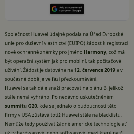
Společnost
Huawei
údajně podala na Úřad Evropské
unie pro duševní vlastnictví (EUIPO) žádost k registraci
nové ochranné známky pro jméno
Harmony
, což má
být operační systém jak pro mobilní, tak počítačové
užívání. Žádost je datována na
12. července 2019
a v
současné době je ve fázi přezkoumávání.
Huawei se tak dále snaží pracovat na plánu B, jelikož
stále nemá vyhráno. Po nedávno uskutečněném
summitu G20
, kde se jednalo o budoucnosti této
firmy v USA zůstává totiž Huawei stále na blacklistu.
Nemůže tedy používat žádné americké technologie ať
už ty hardwarové, nebo softwarové, mezi které patří