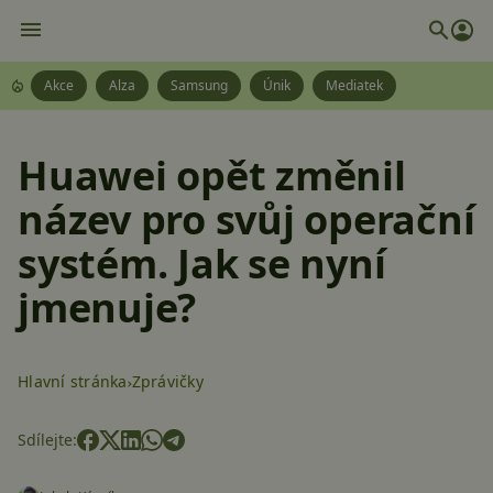
Akce
Alza
Samsung
Únik
Mediatek
Huawei opět změnil
název pro svůj operační
systém. Jak se nyní
jmenuje?
Hlavní stránka
Zprávičky
Sdílejte: