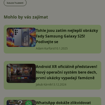
kauza huawei
Mohlo by vás zajímat
Tohle jsou zatím nejlepší obrázky
řady Samsung Galaxy S25!
Podívejte se
Adam Kurfürst
10.1.2025
Android XR oficiálně představen!
Nový operační systém bere dech,
první ukázky vypadají famózně
Jakub Kárník
13.12.2024
WhatsApp dokáže zlikvidovat