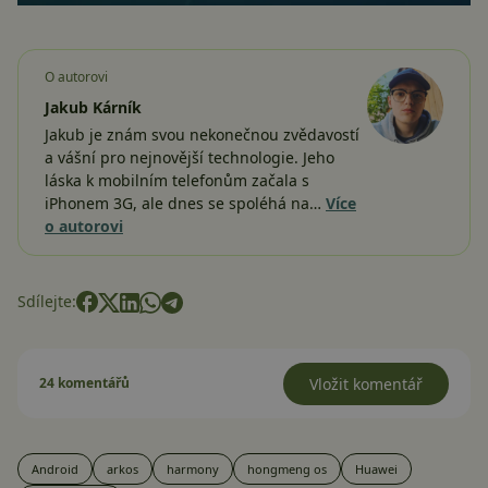
O autorovi
Jakub Kárník
Jakub je znám svou nekonečnou zvědavostí
a vášní pro nejnovější technologie. Jeho
láska k mobilním telefonům začala s
iPhonem 3G, ale dnes se spoléhá na…
Více
o autorovi
Sdílejte:
24 komentářů
Vložit komentář
Android
arkos
harmony
hongmeng os
Huawei