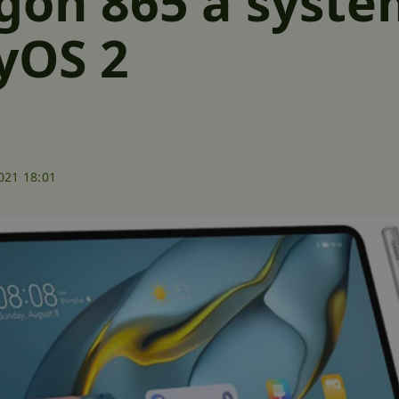
gon 865 a systé
yOS 2
021 18:01