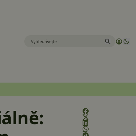
álně: