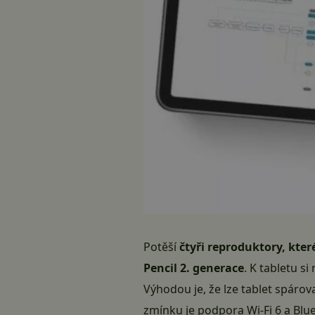
Potěší
čtyři reproduktory, kte
Pencil 2. generace
. K tabletu s
Výhodou je, že lze tablet spárova
zmínku je podpora Wi-Fi 6 a Blu