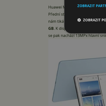
ZOBRAZIT PAR
Huawei MatePad 11 oficiálně
Přední stranu tabletu pokrývá
1
ZOBRAZIT P
nám tiká zmíněný čipset
Snapdr
GB
. K dispozici je však také sl
se pak nachází 13MPx hlavní sní