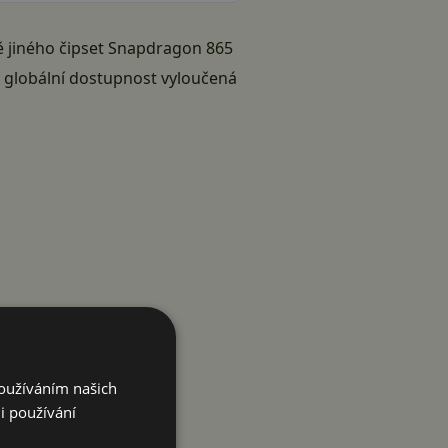
ě jiného čipset Snapdragon 865
 globální dostupnost vyloučená
Používáním našich
i používání