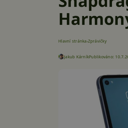
Snapdra
Harmon
Hlavní stránka
Zprávičky
Jakub Kárník
Publikováno:
10.7.2