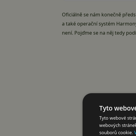
Oficiálně se nám konečně předs
a také operační systém Harmony
není. Pojďme se na něj tedy podí
Tyto webové
Tyto webové strán
webových stránek
souborů cookie.