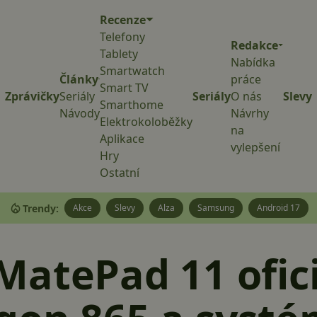
Recenze
Telefony
Redakce
Tablety
Nabídka
Smartwatch
Články
práce
Smart TV
Zprávičky
Seriály
Seriály
O nás
Slevy
Smarthome
Návody
Návrhy
Elektrokoloběžky
na
Aplikace
vylepšení
Hry
Ostatní
Trendy:
Akce
Slevy
Alza
Samsung
Android 17
atePad 11 ofici