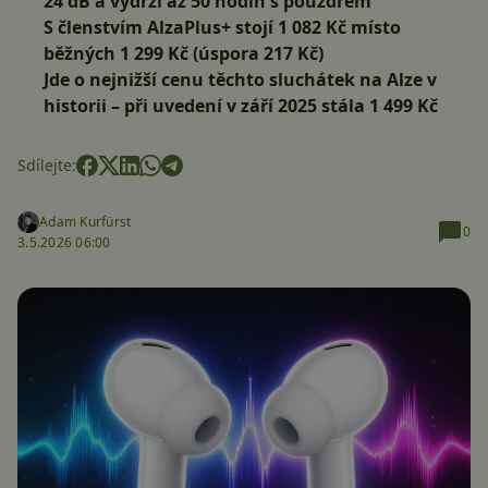
24 dB a výdrží až 50 hodin s pouzdrem
S členstvím
AlzaPlus+
stojí
1 082 Kč
místo
běžných 1 299 Kč (úspora 217 Kč)
Jde o nejnižší cenu těchto sluchátek na Alze v
historii – při uvedení v září 2025 stála 1 499 Kč
Sdílejte:
Adam Kurfürst
0
3.5.2026 06:00