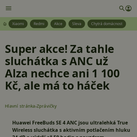
Xiaomi
Redmi
Akce
Sleva
Chytrá domácnost
Super akce! Za tahle
sluchátka s ANC už
Alza nechce ani 1 100
Kč, ale má to háček
Hlavní stránka
Zprávičky
Huawei FreeBuds SE 4 ANC jsou ultralehká True
Wireless sluchátka s aktivním potlačením hluku