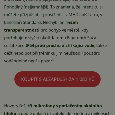
Pohodlný (nejjemnější). To znamená, že intenzitu si
můžete přizpůsobit prostředí – v MHD spíš Ultra, v
kanceláři Standard. Nechybí ani
režim
transparentnosti
pro pohyb ve městě, kdy
potřebujete slyšet okolí. K tomu Bluetooth 5.4 a
certifikace
IP54 proti prachu a stříkající vodě
, takže
déšť nebo pot při tréninku jim neuškodí (pouzdro
voděodolné není – pozor).
KOUPIT S ALZAPLUS+ ZA 1 082 KČ
Hovory řeší
tři mikrofony s potlačením okolního
hluku
a podle ohlasů uživatelů jde o jednu z nejlepších