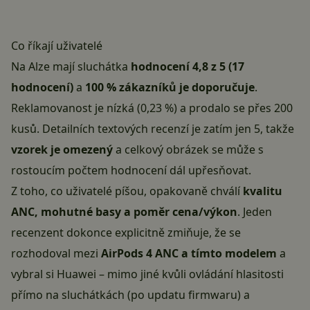
Co říkají uživatelé
Na Alze mají sluchátka
hodnocení 4,8 z 5 (17
hodnocení)
a
100 % zákazníků je doporučuje
.
Reklamovanost je nízká (0,23 %) a prodalo se přes 200
kusů. Detailních textových recenzí je zatím jen 5, takže
vzorek je omezený
a celkový obrázek se může s
rostoucím počtem hodnocení dál upřesňovat.
Z toho, co uživatelé píšou, opakovaně chválí
kvalitu
ANC, mohutné basy a poměr cena/výkon
. Jeden
recenzent dokonce explicitně zmiňuje, že se
rozhodoval mezi
AirPods 4 ANC a tímto modelem
a
vybral si Huawei – mimo jiné kvůli ovládání hlasitosti
přímo na sluchátkách (po updatu firmwaru) a