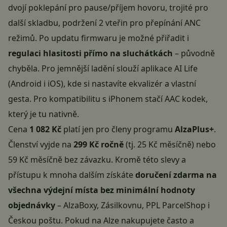
dvojí poklepání pro pause/příjem hovoru, trojité pro
další skladbu, podržení 2 vteřin pro přepínání ANC
režimů. Po updatu firmwaru je možné přiřadit i
regulaci hlasitosti přímo na sluchátkách
– původně
chyběla. Pro jemnější ladění slouží aplikace AI Life
(Android i iOS), kde si nastavíte ekvalizér a vlastní
gesta. Pro kompatibilitu s iPhonem stačí AAC kodek,
který je tu nativně.
Cena
1 082 Kč
platí jen pro členy programu
AlzaPlus+
.
Členství vyjde na
299 Kč ročně
(tj. 25 Kč měsíčně) nebo
59 Kč měsíčně bez závazku. Kromě této slevy a
přístupu k mnoha dalším získáte
doručení zdarma na
všechna výdejní místa bez minimální hodnoty
objednávky
– AlzaBoxy, Zásilkovnu, PPL ParcelShop i
Českou poštu. Pokud na Alze nakupujete často a