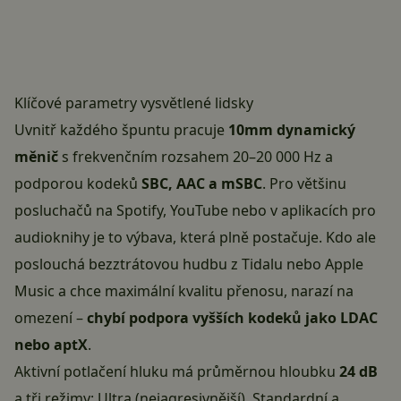
Klíčové parametry vysvětlené lidsky
Uvnitř každého špuntu pracuje
10mm dynamický
měnič
s frekvenčním rozsahem 20–20 000 Hz a
podporou kodeků
SBC, AAC a mSBC
. Pro většinu
posluchačů na Spotify, YouTube nebo v aplikacích pro
audioknihy je to výbava, která plně postačuje. Kdo ale
poslouchá bezztrátovou hudbu z Tidalu nebo Apple
Music a chce maximální kvalitu přenosu, narazí na
omezení –
chybí podpora vyšších kodeků jako LDAC
nebo aptX
.
Aktivní potlačení hluku má průměrnou hloubku
24 dB
a tři režimy: Ultra (nejagresivnější), Standardní a