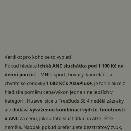
Verdikt: pro koho se to vyplatí
Pokud hledáte
lehká ANC sluchátka pod 1 100 Kč na
denní použití
– MHD, sport, hovory, kancelář – a
chytíte se cenovky
1 082 Kč s AlzaPlus+
, je tahle akce z
hlediska poměru cena/výkon jedna z nejlepších v
kategorii. Huawei sice u FreeBuds SE 4 nedělá zázraky,
ale dodává
vyváženou kombinaci výdrže, hmotnosti
a ANC
za cenu, jakou tato sluchátka na Alze ještě
neměla. Naopak pokud preferujete bezztrátový zvuk,