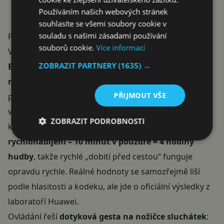
Používáním našich webových stránek
souhlasíte se všemi soubory cookie v
souladu s našimi zásadami používání
Praktická stránka: výdrž, ovládání, AlzaPlus+
souborů cookie.
Více informací
Výdrž je u FreeBuds SE 4 jeden z hlavních argumentů.
ZOBRAZIT PARTNERY
(1635) →
Bez ANC zvládnou samotná sluchátka 10 hodin, s
nabíjecím pouzdrem celých 50 hodin
nepřetržitého
PŘIJMOUT VŠE
poslechu (údaje výrobce). Se zapnutým ANC klesá
výdrž na 7 hodin (35 hodin s pouzdrem), což je v této
ZOBRAZIT PODROBNOSTI
kategorii pořád nadprůměrné. Bonusem je
rychlonabíjení – 10 minut v pouzdře = 4 hodiny
hudby
, takže rychlé „dobití před cestou“ funguje
opravdu rychle. Reálné hodnoty se samozřejmě liší
podle hlasitosti a kodeku, ale jde o oficiální výsledky z
laboratoří Huawei.
Ovládání řeší
dotyková gesta na nožičce sluchátek
: