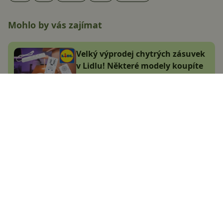
Mohlo by vás zajímat
Velký výprodej chytrých zásuvek
v Lidlu! Některé modely koupíte
za hubičku
Jana Skálová
8.1.2025
Datart prodává extra oblíbené
Redmi za nesmyslně nízkou
cenu! Kde je háček?
Adam Kurfürst
28.12.2024
Zpestřete si domácnost s
chytrým světlem z Lidlu. Teď je o