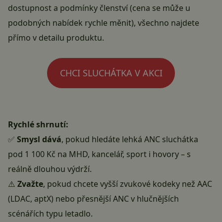
dostupnost a podmínky členství (cena se může u
podobných nabídek rychle měnit), všechno najdete
přímo v detailu produktu
.
CHCI SLUCHÁTKA V AKCI
Rychlé shrnutí:
✅
Smysl dává
, pokud hledáte lehká ANC sluchátka
pod 1 100 Kč na MHD, kancelář, sport i hovory – s
reálně dlouhou výdrží.
⚠️
Zvažte
, pokud chcete vyšší zvukové kodeky než AAC
(LDAC, aptX) nebo přesnější ANC v hlučnějších
scénářích typu letadlo.