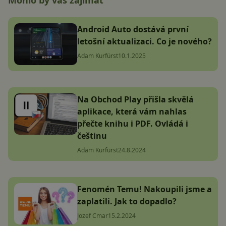
Mohlo by vás zajímat
Android Auto dostává první
letošní aktualizaci. Co je nového?
Adam Kurfürst
10.1.2025
Na Obchod Play přišla skvělá
aplikace, která vám nahlas
přečte knihu i PDF. Ovládá i
češtinu
Adam Kurfürst
24.8.2024
Fenomén Temu! Nakoupili jsme a
zaplatili. Jak to dopadlo?
Jozef Cmar
15.2.2024