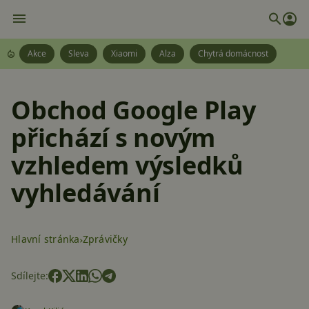
Akce
Sleva
Xiaomi
Alza
Chytrá domácnost
Obchod Google Play
přichází s novým
vzhledem výsledků
vyhledávání
Hlavní stránka
Zprávičky
Sdílejte: