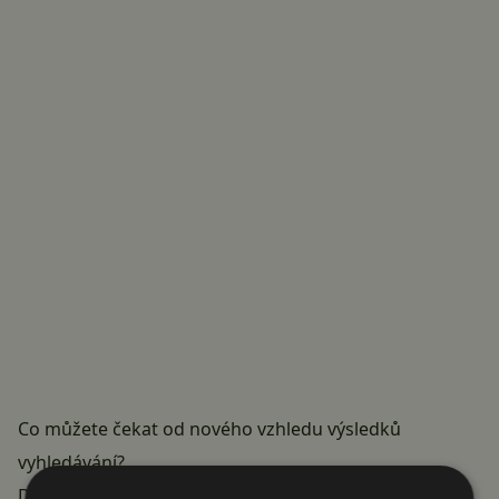
Co můžete čekat od nového vzhledu výsledků
vyhledávání?
Do nového rozhraní se dostanete při vyhledání