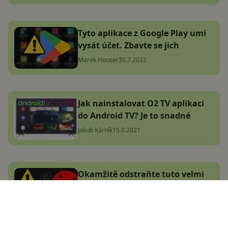
Tyto aplikace z Google Play umí
vysát účet. Zbavte se jich
Marek Houser
30.7.2022
Jak nainstalovat O2 TV aplikaci
do Android TV? Je to snadné
Jakub Kárník
15.8.2021
Okamžitě odstraňte tuto velmi
populární aplikaci z vašeho
telefonu. Krade lidem peníze
Jakub Kárník
16.11.2020