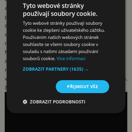
Tyto webové stránky
aplikace. Po klepnutí na výsledek je připraven nový
používají soubory cookie.
pohled v celoobrazovkovém režimu. Aplikace jsou
Tyto webové stránky používají soubory
zobrazovány v kartách, tahem dolů kartu přiblížíte,
cookie ke zlepšení uživatelského zážitku.
opačným směrem zase oddálíte. Posunutí karty vlevo
Používáním našich webových stránek
nebo vpravo, ukazuje další výsledky vyhledávání.
souhlasíte se všemi soubory cookie v
souladu s našimi zásadami používání
Nové rozhraní výsledků vyhledávání v Obchodě Play
souborů cookie.
Více informací
zaznamenal na video uživatel Rony Mishchuk, takže si
ZOBRAZIT PARTNERY
(1635) →
můžete udělat snadnější představu o tom, jak to celé
vlastně funguje. Několik dalších uživatelů tak potvrdilo,
PŘIJMOUT VŠE
že se jim během včerejška objevilo toto prostředí.
ZOBRAZIT PODROBNOSTI