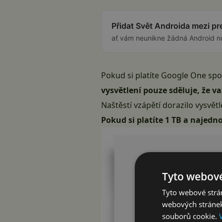
Přidat Svět Androida mezi p
ať vám neunikne žádná Android n
Pokud si platíte
Google One
spol
vysvětlení pouze sděluje, že v
Naštěstí vzápětí dorazilo vysvět
Pokud si platíte 1 TB a najedn
Tyto webové
Tyto webové strán
webových stránek
souborů cookie.