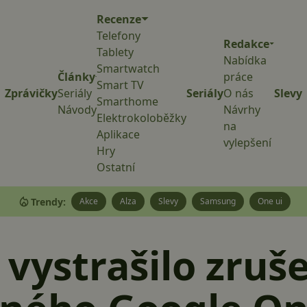
Recenze
Telefony
Redakce
Tablety
Nabídka
Smartwatch
Články
práce
Smart TV
Zprávičky
Seriály
Seriály
O nás
Slevy
Smarthome
Návody
Návrhy
Elektrokoloběžky
na
Aplikace
vylepšení
Hry
Ostatní
Trendy:
Akce
Alza
Slevy
Samsung
One ui
 vystrašilo zruš