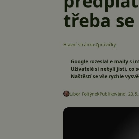
předpla
třeba se
Hlavní stránka
Zprávičky
Google rozeslal e-maily s 
Uživatelé si nebyli jistí, co 
Naštěstí se vše rychle vysvě
Libor Foltýnek
Publikováno:
23.5