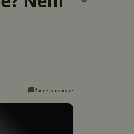
e? Není
Žádné komentáře