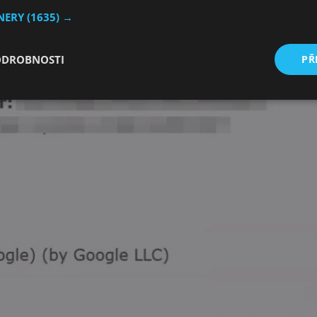
TNERY
(1635) →
ODROBNOSTI
PŘ