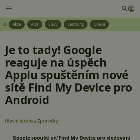
Akce
Alza
Slevy
Samsung
One ui
Je to tady! Google
reaguje na úspěch
Applu spuštěním nové
sítě Find My Device pro
Android
Hlavní stránka
Zprávičky
Google spouští síť Find My Device pro sledování