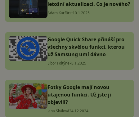
letošní aktualizaci. Co je nového?
Adam Kurfürst
10.1.2025
Google Quick Share přináší pro
všechny skvělou funkci, kterou
už Samsung umí dávno
Libor Foltýnek
8.1.2025
Fotky Google mají novou
utajenou funkci. Už jste ji
objevili?
Jana Skálová
24.12.2024
Tohle jsou zatím nejlepší obrázky