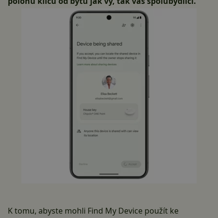
polohu klíčů od bytu jak vy, tak váš spolubydlící.
K tomu, abyste mohli Find My Device použít ke