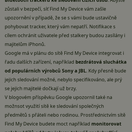
Bluetooth trackerů ke sledování cizích osob
. Abyste
zůstali v bezpečí, síť Find My Device vám zašle
upozornění v případě, že se s vámi bude ustavičně
pohybovat tracker, který vám nepatří. Notifikace s
cílem ochránit uživatele před stalkery budou zasílány i
majitelům iPhonů.
Google má v plánu do sítě Find My Device integrovat i
řadu dalších zařízení, například
bezdrátová sluchátka
od populárních výrobců Sony a JBL
. Kdy přesně bude
jejich sledování možné, nebylo specifikováno, ale prý
se jejich majitelé dočkají už brzy.
V blogovém příspěvku Google upozornil také na
možnsot využití sítě ke sledování společných
předmětů s přáteli nebo rodinou. Prostřednictvím sítě
Find My Device budete moct například
monitorovat