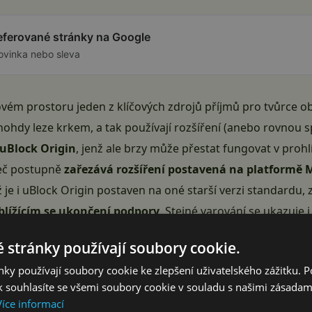
referované stránky na Google
ovinka nebo sleva
ovém prostoru jeden z klíčových zdrojů příjmů pro tvůrce 
hdy leze krkem, a tak používají rozšíření (anebo rovnou sp
uBlock Origin
, jenž ale brzy může přestat fungovat v prohl
žeč postupně
zařezává rozšíření postavená na platformě 
ž je i uBlock Origin postaven na oné starší verzi standardu,
lížícím se ukončení podpory
. Stejné varování se ukazuje 
 stránky používají soubory cookie.
ky používají soubory cookie ke zlepšení uživatelského zážitku. 
 souhlasíte se všemi soubory cookie v souladu s našimi zásadam
Více informací