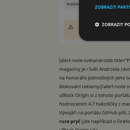
ZOBRAZIT PAR
ZOBRAZIT P
[alert-note-svetandroida title=“
magazíny je i Svět Androida závi
na honoráře jednotlivých jeho t
blokování reklamy.[/alert-note-
uBlock Origin si z tohoto portál
hodnocením 4,7 hvězdičky z maxi
Vývojáři na portálu
GitHub
píší,
ruce pryč
(jde například o Fire
uBlock Origin Lite.