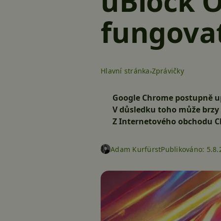
uBlock O
fungovat
Hlavní stránka
Zprávičky
Google Chrome postupně upo
V důsledku toho může brzy 
Z Internetového obchodu Ch
Adam Kurfürst
Publikováno:
5.8.