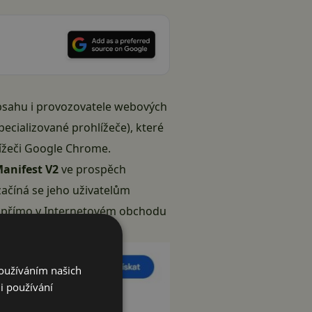
obsahu i provozovatele webových
ecializované prohlížeče), které
ížeči
Google Chrome
.
Manifest V2
ve prospěch
 začíná se jeho uživatelům
i přímo v
Internetovém obchodu
Používáním našich
i používání