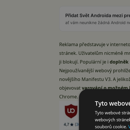
Přidat Svět Androida mezi p
ať vám neunikne žádná Android n
Reklama
představuje v internet
stránek. Uživatelům nicméně mno
ji blokují. Populární je i
doplněk 
Nejpoužívanější webový prohlí
novějšího Manifestu V3. A jeliko
objevovat
varování o možném b
Chrome
.
Tyto webové
Tyto webové strán
webových stránek
souborů cookie.