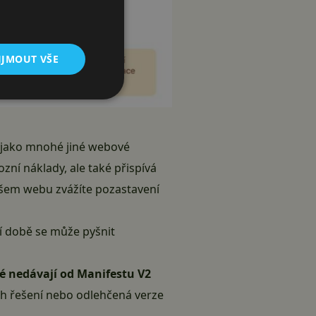
IJMOUT VŠE
ně jako mnohé jiné webové
zní náklady, ale také přispívá
ašem webu zvážíte pozastavení
í době se může pyšnit
ré nedávají od Manifestu V2
ch řešení nebo odlehčená verze