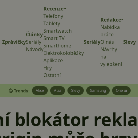
Recenze
Telefony
Redakce
Tablety
Nabídka
Smartwatch
Články
práce
Smart TV
Zprávičky
Seriály
Seriály
O nás
Slevy
Smarthome
Návody
Návrhy
Elektrokoloběžky
na
Aplikace
vylepšení
Hry
Ostatní
Trendy:
Akce
Alza
Slevy
Samsung
One ui
í blokátor rekl