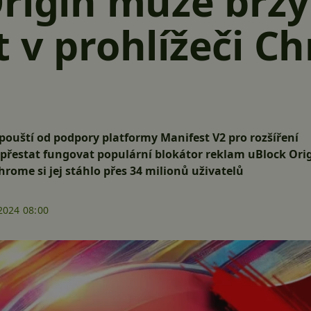
rigin může brzy
 v prohlížeči C
uští od podpory platformy Manifest V2 pro rozšíření
přestat fungovat populární blokátor reklam uBlock Ori
rome si jej stáhlo přes 34 milionů uživatelů
2024 08:00