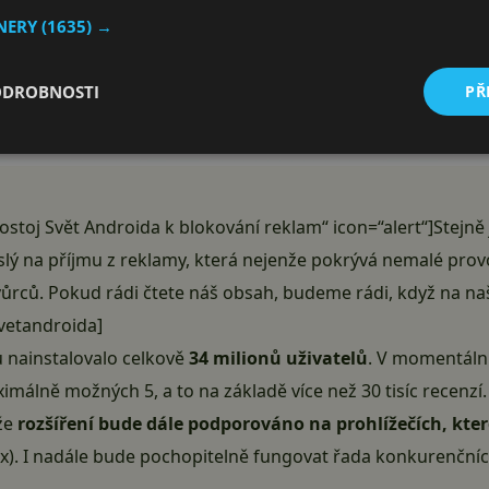
TNERY
(1635) →
ODROBNOSTI
PŘ
Postoj Svět Androida k blokování reklam“ icon=“alert“]Stej
slý na příjmu z reklamy, která nejenže pokrývá nemalé provo
vůrců. Pokud rádi čtete náš obsah, budeme rádi, když na n
svetandroida]
u nainstalovalo celkově
34 milionů uživatelů
. V momentáln
málně možných 5, a to na základě více než 30 tisíc recenzí.
 že
rozšíření bude dále podporováno na prohlížečích, kte
fox). I nadále bude pochopitelně fungovat řada konkurenční