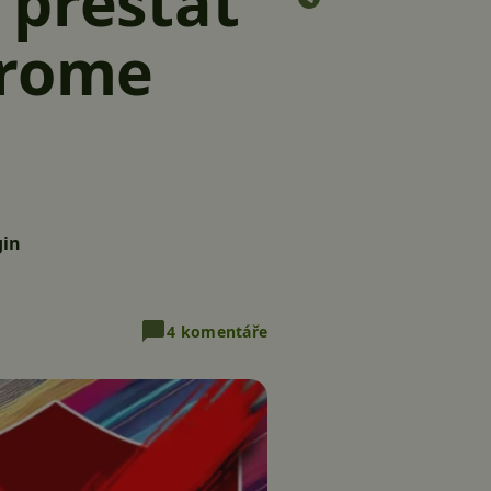
 přestat
hrome
gin
4 komentáře