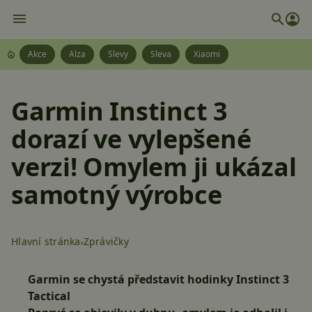
Akce
Alza
Slevy
Sleva
Xiaomi
Garmin Instinct 3
dorazí ve vylepšené
verzi! Omylem ji ukázal
samotný výrobce
Hlavní stránka
Zprávičky
Garmin se chystá představit hodinky Instinct 3
Tactical