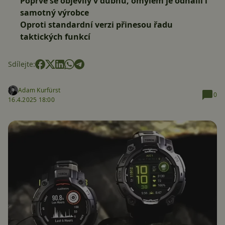
Poprvé se objevily v dubnu, omylem je odhalil i
samotný výrobce
Oproti standardní verzi přinesou řadu
taktických funkcí
Sdílejte:
Adam Kurfürst
0
16.4.2025 18:00