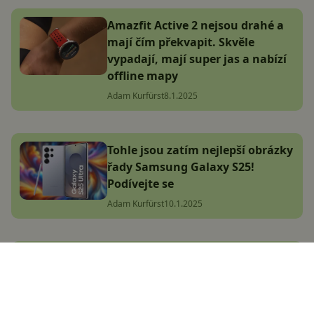
Amazfit Active 2 nejsou drahé a
mají čím překvapit. Skvěle
vypadají, mají super jas a nabízí
offline mapy
Adam Kurfürst
8.1.2025
Tohle jsou zatím nejlepší obrázky
řady Samsung Galaxy S25!
Podívejte se
Adam Kurfürst
10.1.2025
Bestseller na obzoru! Garmin
Instinct 3 jsou tady, mají
AMOLED a odolné tělo
Adam Kurfürst
8.1.2025