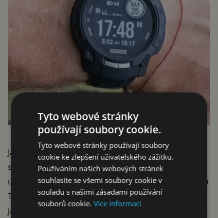
Tyto webové stránky
používají soubory cookie.
Tyto webové stránky používají soubory
Jak si nicméně všimli bystří fanoušci Garminu na
cookie ke zlepšení uživatelského zážitku.
sociální síti
Reddit
, samotný výrobce hodinky předvedl
Používáním našich webových stránek
souhlasíte se všemi soubory cookie v
už v dříve uveřejněné
tiskové zprávě
týkající se modelu
souladu s našimi zásadami používání
Tactix 8, a to s
barevným AMOLED displejem
. Stejně
souborů cookie.
Více informací
jako u základního modelu Instinct 3 si tak budou moct