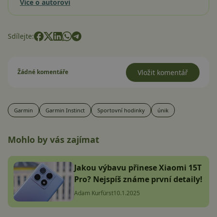
Více o autorovi
Sdílejte:
Žádné komentáře
Vložit komentář
Garmin
Garmin Instinct
Sportovní hodinky
únik
Mohlo by vás zajímat
Jakou výbavu přinese Xiaomi 15T
Pro? Nejspíš známe první detaily!
Adam Kurfürst
10.1.2025