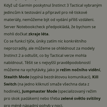
Když už Garmin poskytnul Instinct 3 Tactical vybraným
jedincům k testování a připravil pro ně tiskové
materiály, nemůžeme být od vydání příliš vzdáleni.
Server
Notebookcheck
předpokládá, že bychom se
mohli dočkat
zkraje léta
.
Co se funkcí týče, úniky zatím nic konkrétního
neprozradily, ale můžeme se ohlédnout za modely
Instinct 2 a odtušit, co by Tactical verze mohla
nabídnout. Těšit se s nejvyšší pravděpodobností
můžeme na vychytávky, jako je
režim nočního vidění
,
Stealth Mode
(vypíná bezdrátovou komunikaci),
Kill
Switch
(na jedno kliknutí smaže všechna data z
hodinek)
, Jumpmaster Mode
(specializovaný režim
pro skok padákem) nebo třeba
zelené světlo svítilny
pro méně nápadný pohyb v noci.