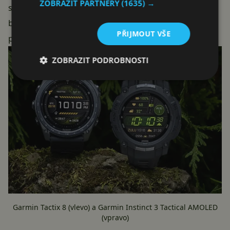
ZOBRAZIT PARTNERY
(1635) →
spotřebitelé vybrat mezi obrazovkou s pěknými
barvami a praktičtějším, i když pouze dvoubarevným
PŘIJMOUT VŠE
panelem.
ZOBRAZIT PODROBNOSTI
Garmin Tactix 8 (vlevo) a Garmin Instinct 3 Tactical AMOLED
(vpravo)