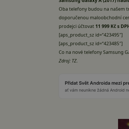
Samsung Galaxy A (2017) nabí
Oba telefony budou na našem t
doporučenou maloobchodní ce
prodejci účtovat
11 999 Kč s DP
[aps_product_sz id=“423495″]
[aps_product_sz id=“423485″]
Co na nové telefony Samsung Gal
Zdroj: TZ.
Přidat Svět Androida mezi p
ať vám neunikne žádná Android n