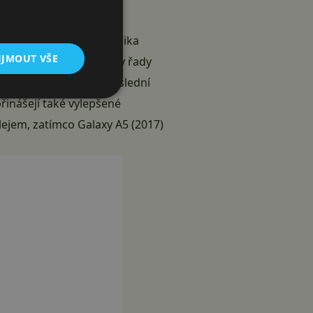
xy S7, a to hned v několika
IJMOUT VŠE
 lodí. Dále však telefony řady
ěm krytí IP68. V neposlední
inášejí také vylepšené
ejem, zatímco Galaxy A5 (2017)