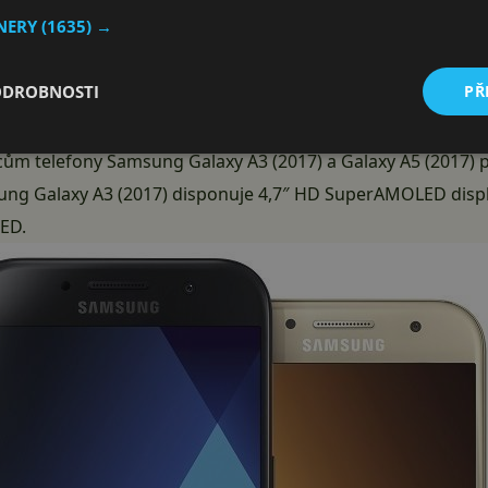
TNERY
(1635) →
 se do jisté míry přiblížily loňskému vlajkovému modelu Gala
ODROBNOSTI
PŘ
esign, který je na první pohled inspirován loňskou vlajkovou
o sourozence „odkoukali“ voděodolnost garantovanou stupn
m telefony Samsung Galaxy A3 (2017) a Galaxy A5 (2017) př
sung Galaxy A3 (2017) disponuje 4,7″ HD SuperAMOLED displ
ED.