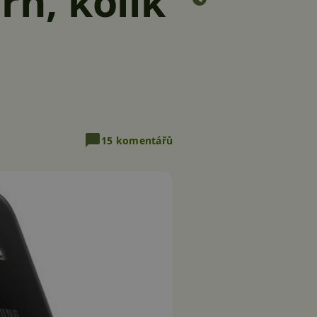
rh, kolik
15 komentářů