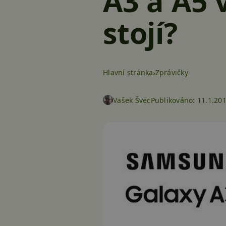
A3 a A5 
stojí?
Hlavní stránka
Zprávičky
Vašek Švec
Publikováno:
11.1.20