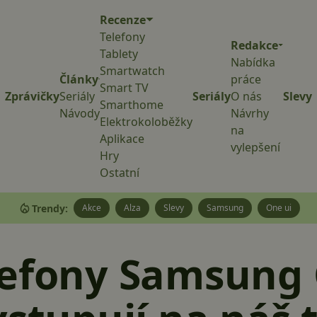
Recenze
Telefony
Redakce
Tablety
Nabídka
Smartwatch
Články
práce
Smart TV
Zprávičky
Seriály
Seriály
O nás
Slevy
Smarthome
Návody
Návrhy
Elektrokoloběžky
na
Aplikace
vylepšení
Hry
Ostatní
Trendy:
Akce
Alza
Slevy
Samsung
One ui
lefony Samsung 