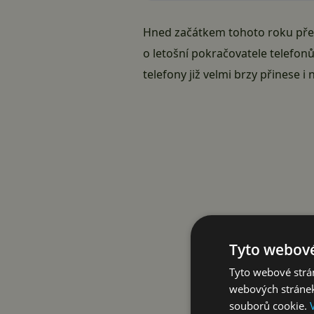
Hned začátkem tohoto roku předs
o letošní pokračovatele telefo
telefony již velmi brzy přinese i 
Tyto webové
Tyto webové strán
webových stránek
souborů cookie.