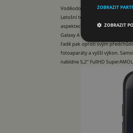
ZOBRAZIT PAR
Voděodolnost a design Galaxy S
Letošní telefony z řady Galaxy A
ZOBRAZIT P
aspektech. V první řadě je zde d
Galaxy A od svého vybavenějšíh
řadě pak oproti svým předchůdců
fotoaparáty a vyšší výkon. Sam
nabídne 5,2″ FullHD SuperAMOL