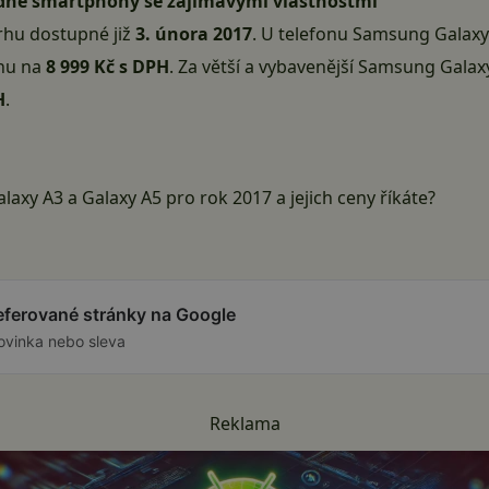
dne smartphony se zajímavými vlastnostmi
rhu dostupné již
3. února 2017
. U telefonu Samsung Galaxy 
nu na
8 999 Kč s DPH
. Za větší a vybavenější Samsung Galax
H
.
axy A3 a Galaxy A5 pro rok 2017 a jejich ceny říkáte?
referované stránky na Google
ovinka nebo sleva
Reklama