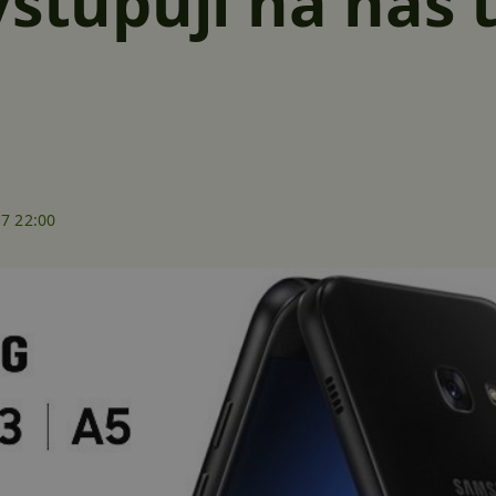
vstupují na náš t
17 22:00